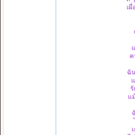
เผ
ฉ
แ
ค
ฉั
แ
ร
แม
ฉ
เ