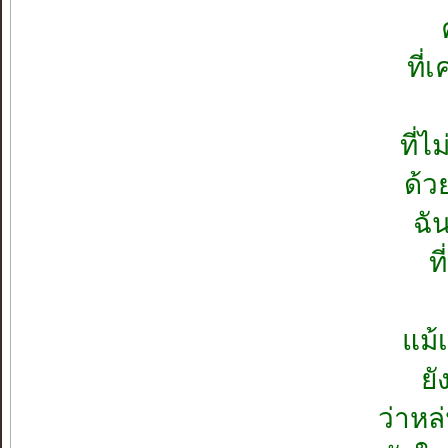
ที่
ที่ไ
ด้ว
ฉัน
ท
แม้
ยั
ว่าหล