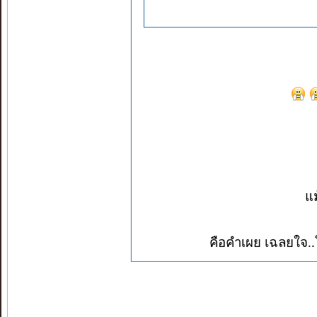
ฉั
แม
คือคำเผย เฉ