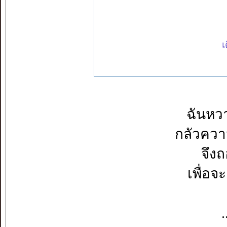
เ
ฉันหวา
กลัวควา
จึง
เพื่อจ