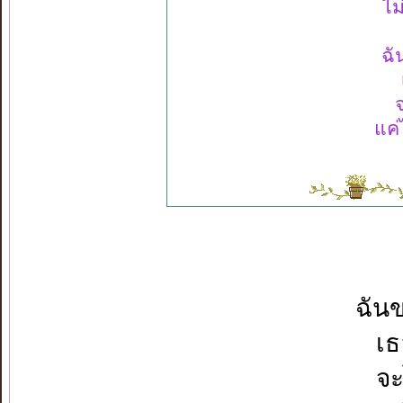
ไม
ฉั
แค่
ฉันข
เธ
จะ