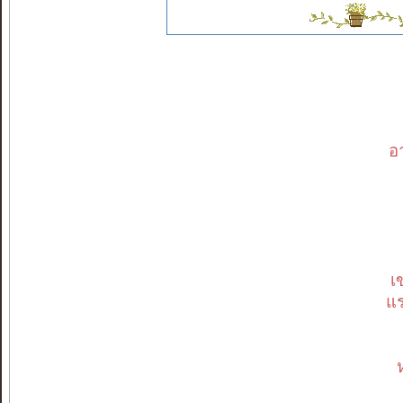
อา
เ
แร