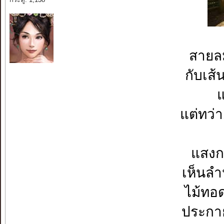
สายล
กับเส้
แ
แต่ทว่
แสงก
เห็นลำ
ไม้ทอ
ประกา