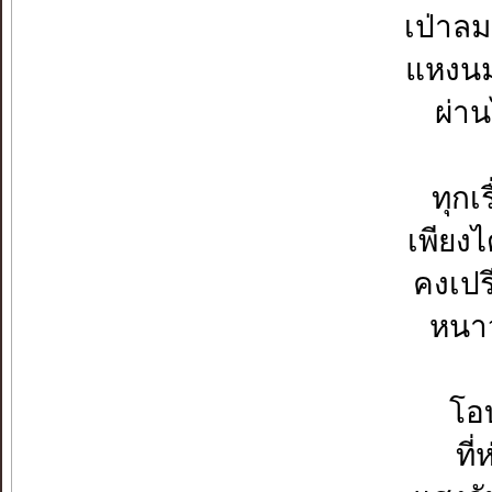
เป่าล
แหงนม
ผ่าน
ทุกเ
เพียงไ
คงเปร
หนาว
โอบ
ที