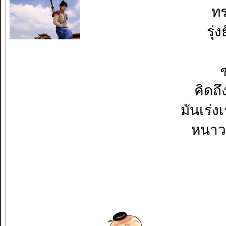
ท
รุ่
ซ
คิดถ
มันเร่ง
หนาว