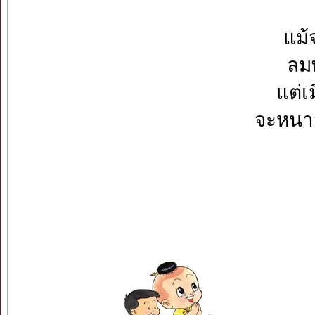
แม้
ลมพ
แต่เ
จะหนาว