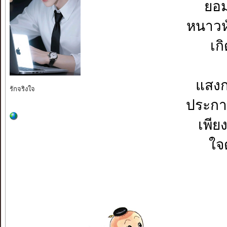
ยอม
หนาวห
เก
แสงก
รักจริงใจ
ประกา
เพีย
ใจ