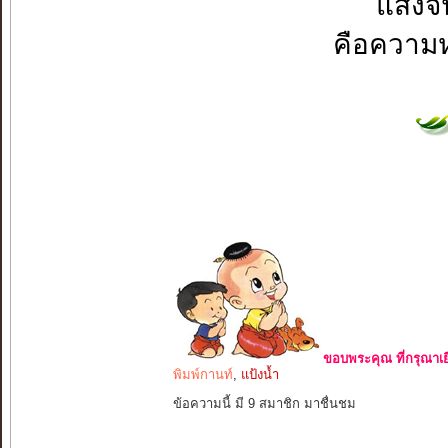
แสงจั
คือความหวั
ขอบพระคุณ ที่กรุณาเย
พิมพ์กานท์
,
แป้งน้ำ
ข้อความนี้ มี 9 สมาชิก มาชื่นชม