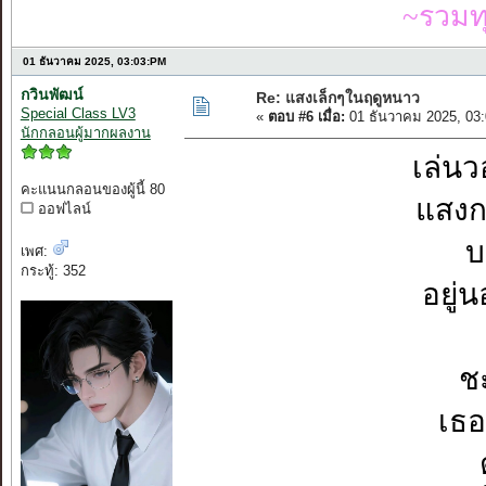
~รวมท
01 ธันวาคม 2025, 03:03:PM
กวินพัฒน์
Re: แสงเล็กๆในฤดูหนาว
Special Class LV3
«
ตอบ #6 เมื่อ:
01 ธันวาคม 2025, 03
นักกลอนผู้มากผลงาน
เล่นว
คะแนนกลอนของผู้นี้ 80
แสงก
ออฟไลน์
บ
เพศ:
กระทู้: 352
อยู่
ช
เธอ