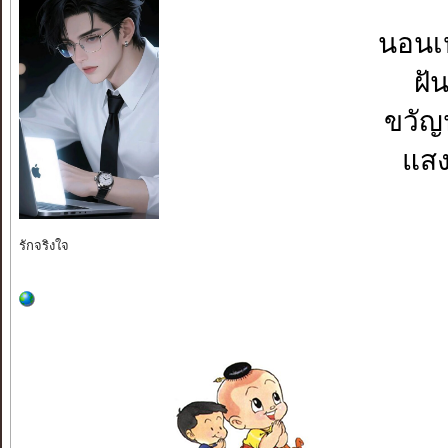
นอนเห
ฝั
ขวัญ
แสง
รักจริงใจ