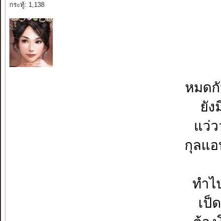
กระทู้: 1,138
หมดกั
ยัง
แว่ว
กุลแอ
ทำไป
เป็