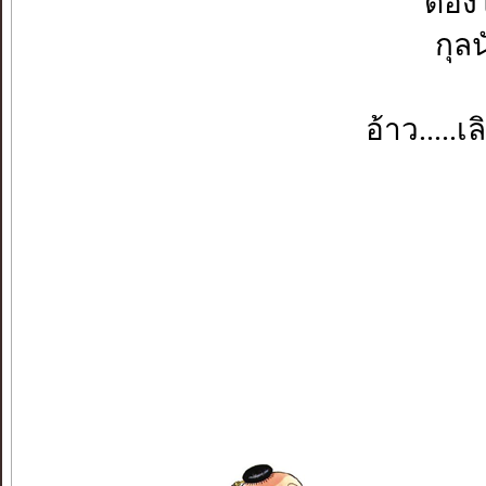
ต้อง
กุลน
อ้าว.....