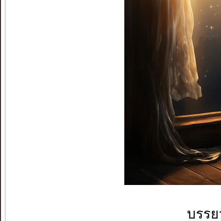
บรรยา