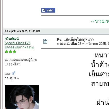
~รวมท
28 พฤศจิกายน 2025, 11:43:PM
กวินพัฒน์
Re: แสงเล็กๆในฤดูหนาว
Special Class LV3
«
ตอบ #1 เมื่อ:
28 พฤศจิกายน 2025, 
นักกลอนผู้มากผลงาน
หนา
คะแนนกลอนของผู้นี้ 80
น้ำค้
ออฟไลน์
เย็นสา
เพศ:
กระทู้: 352
สายลม
ผ่า