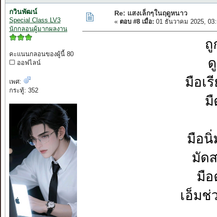
กวินพัฒน์
Re: แสงเล็กๆในฤดูหนาว
Special Class LV3
«
ตอบ #8 เมื่อ:
01 ธันวาคม 2025, 03
นักกลอนผู้มากผลงาน
ถ
คะแนนกลอนของผู้นี้ 80
ด
ออฟไลน์
มือเร
เพศ:
กระทู้: 352
มื
มือนิ
มัด
มือ
เอ็มช