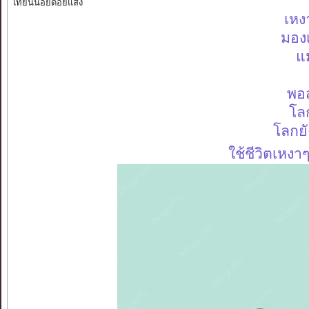
เทียนน้อยด้อยแสง
เหง
มอง
แม
พอส
โลก
โลกยั
ใช้ชีวิตเหงา