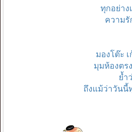
ทุกอย่าง
ความรักท
มองโต๊ะ เก้
มุมห้องตรง
ย้ำว
ถึงแม้ว่าวันนี