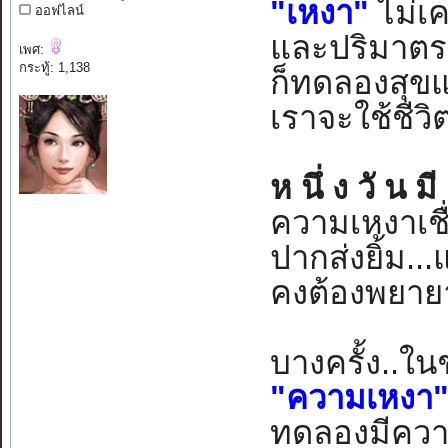
"เหงา"
ไม่เคย
ออฟไลน์
และปริมาตรเท
เพศ:
กระทู้: 1,138
ก็ทดลองสุขแ
เราจะใช้ชีวิต
ห นึ่ ง วั น ม
ความเหงาเชื
ปากส่งยิ้ม...
คงต้องพยายา
บางครั้ง..ใ
"ความเหงา
ทดลองมีความ