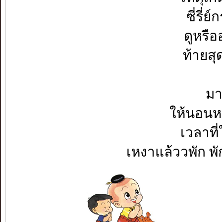
ซี่รี่
ดูหรือ
ท้ายสุ
มา
ให้นอนหลั
เวลาที
เหงาแล้ววพัก พ