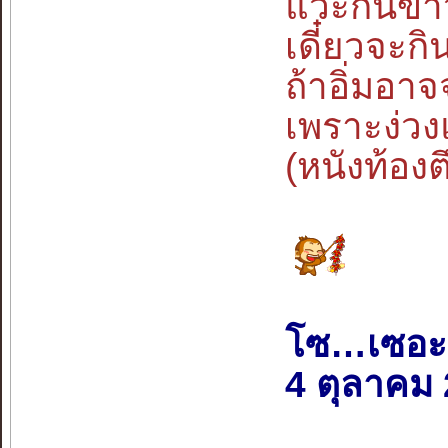
แวะกินข้า
เดี๋ยวจะกิน
ถ้าอิ่มอา
เพราะง่ว
(หนังท้อง
โซ…เซอะ
4 ตุลาคม