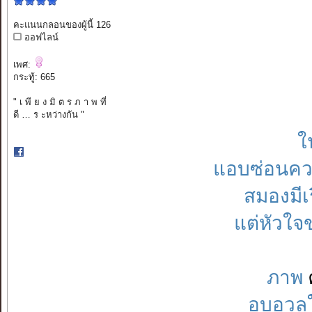
คะแนนกลอนของผู้นี้ 126
ออฟไลน์
เพศ:
กระทู้: 665
" เ พี ย ง มิ ต ร ภ า พ ที่
ดี … ร ะหว่างกัน "
ใน
แอบซ่อนควา
สมองมีเ
แต่หัวใจ
ภาพ
อบอวลใน