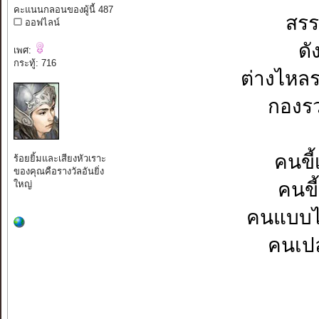
คะแนนกลอนของผู้นี้ 487
สรร
ออฟไลน์
ดั
เพศ:
กระทู้: 716
ต่างไหลร
กองรว
คนขี
ร้อยยิ้มและเสียงหัวเราะ
ของคุณคือรางวัลอันยิ่ง
ใหญ่
คนขี
คนแบบไห
คนเปล