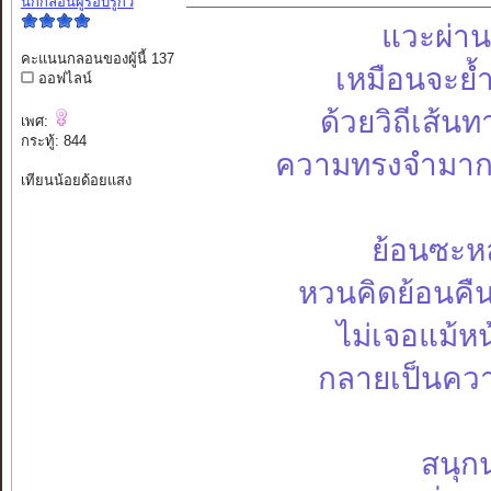
นักกลอนผู้รอบรู้กวี
แวะผ่าน
คะแนนกลอนของผู้นี้ 137
เหมือนจะย้ำ
ออฟไลน์
ด้วยวิถีเส้น
เพศ:
กระทู้: 844
ความทรงจำมากมา
เทียนน้อยด้อยแสง
ย้อนซะหล
หวนคิดย้อนคืน 
ไม่เจอแม้ห
กลายเป็นความ
สนุกน