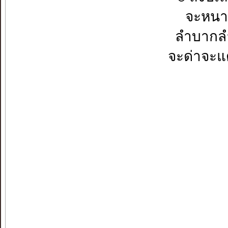
จะหนาว
ลำบากล
จะด่าจะ