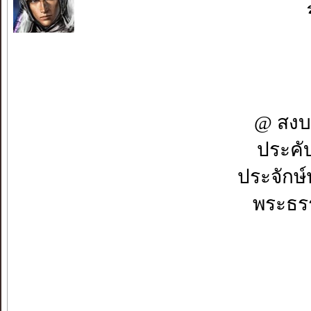
@ สงบเ
ประคั
ประจักษ์
พระธรร