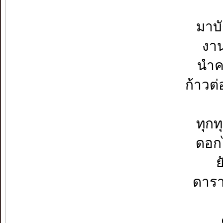
มาบั
งาน
นำค
ก้าวต
ทุกท
ดอกไ
ย
ดารา
ด้