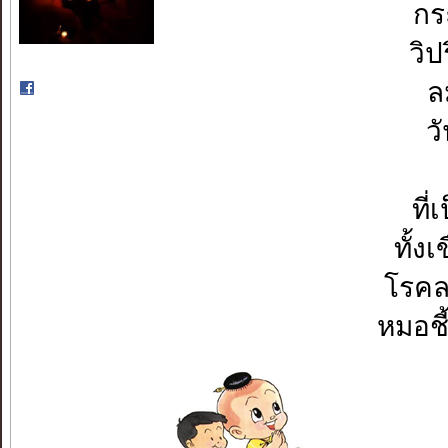
กร
วิ
ล
ว
ที่
ทั้ง
โรคล
หมอช