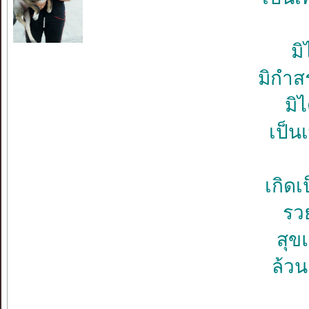
มิ
มิกำส
มิ
เป็น
เกิด
รวย
สุข
ล้วน