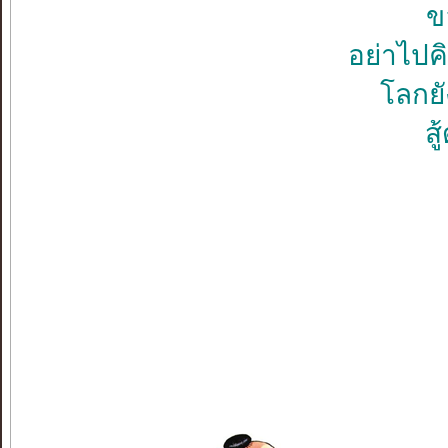
ข
อย่าไปคิ
โลกย
สู