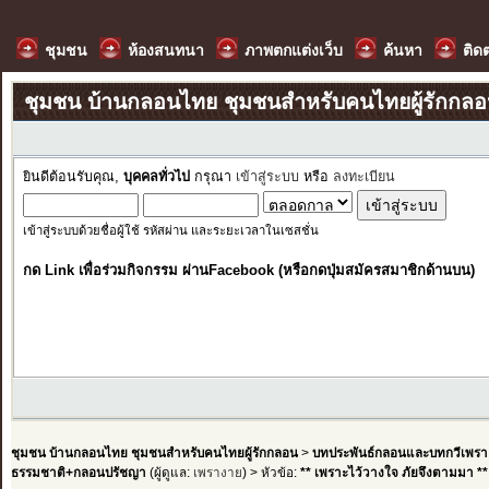
ชุมชน
ห้องสนทนา
ภาพตกแต่งเว็บ
ค้นหา
ติด
ชุมชน บ้านกลอนไทย ชุมชนสำหรับคนไทยผู้รักกล
ยินดีต้อนรับคุณ,
บุคคลทั่วไป
กรุณา
เข้าสู่ระบบ
หรือ
ลงทะเบียน
เข้าสู่ระบบด้วยชื่อผู้ใช้ รหัสผ่าน และระยะเวลาในเซสชั่น
กด Link เพื่อร่วมกิจกรรม ผ่านFacebook (หรือกดปุ่มสมัครสมาชิกด้านบน)
ชุมชน บ้านกลอนไทย ชุมชนสำหรับคนไทยผู้รักกลอน
>
บทประพันธ์กลอนและบทกวีเพรา
ธรรมชาติ+กลอนปรัชญา
(ผู้ดูแล:
เพรางาย
) > หัวข้อ:
** เพราะไว้วางใจ ภัยจึงตามมา **