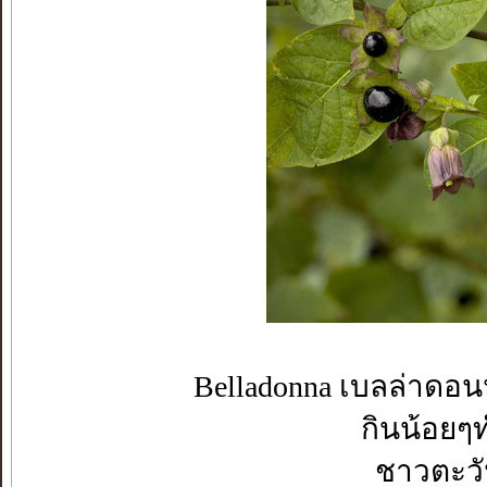
Belladonna เบลล่าดอนน่
กินน้อยๆท
ชาวตะว