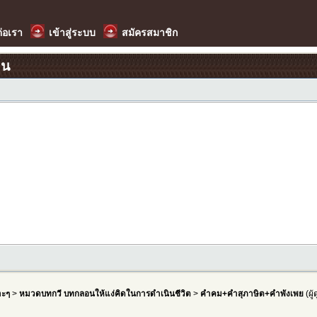
ต่อเรา
เข้าสู่ระบบ
สมัครสมาชิก
อน
าะๆ
>
หมวดบทกวี บทกลอนให้แง่คิดในการดำเนินชีวิต
>
คำคม+คำสุภาษิต+คำพังเพย
(ผู