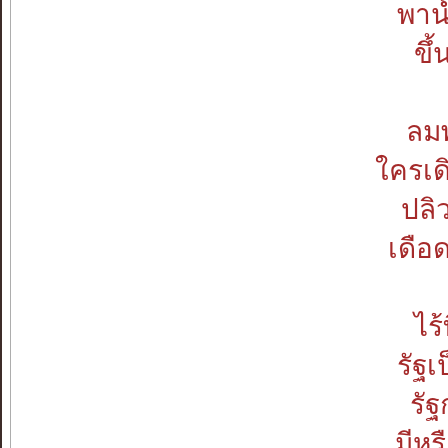
พาน
ขึ้
ลมพ
ใครเด
ปลิ
เดือ
ไร้
รัฐ
รั
มีห