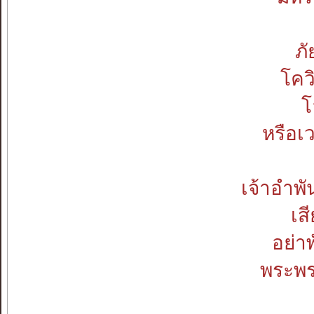
ภั
โคว
โ
หรือเ
เจ้าอำพั
เส
อย่า
พระพร