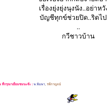
เรื่องยุ่งยุ่งนุงนัง..อย่าหว
บัญชีทุกข์ช่วยปิด..ริดไ
..
กวีชาวบ้าน
ที่กรุณาเยี่ยมชมนะจ๊ะ :
พ.พิมพา
,
รพีกาญจน์