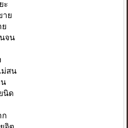
แยะ
มขาย
ตาย
คนจน
ง
ไม่สน
ตน
ยนิด
าก
ยจิต