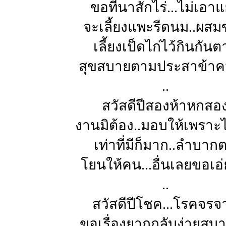
ขอที่นาสักไร่...ไม่เอา
จะเลี้ยงแพะรีดนม..ผส
เลี้ยงเป็ดไก่ไว้กินกัน
สุขสบายตามประสาข้า
..
สวัสดีปีสองห้าหกสอ
งานมิต้อง..มอบให้เพราะ
เท่าที่มีก็มาก..ลำบาก
โยนให้คน...อื่นเลยขอเอ่
..
สวัสดีปีโชค...โรคจรจ
ขอเรื่องยากกลับง่ายสบา