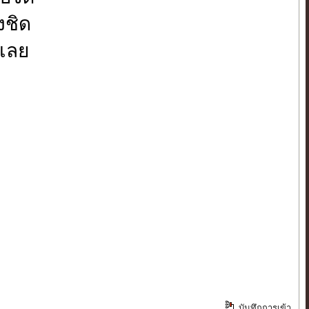
ังชิด
ปเลย
บันทึกการเข้า