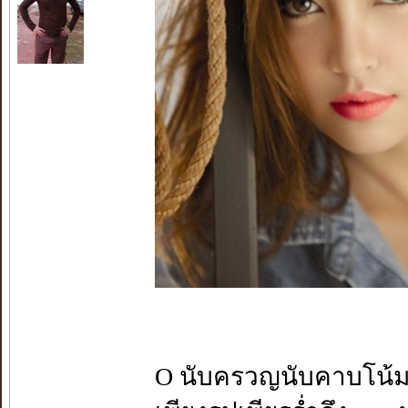
O นับครวญนับคาบโน้ม -