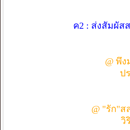
ค2 : ส่งสัมผั
@ พึง
ปร
@ "รัก"
วิ