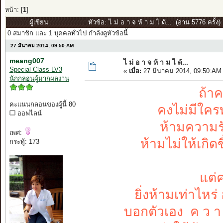
หน้า: [
1
]
ผู้เขียน
หัวข้อ: ไ ม่ อ า จ ห้ า ม ไ ด้... (อ่าน 5776 ครั้ง)
0 สมาชิก และ 1 บุคคลทั่วไป กำลังดูหัวข้อนี้
27 มีนาคม 2014, 09:50:AM
meang007
ไ ม่ อ า จ ห้ า ม ไ ด้...
Special Class LV3
«
เมื่อ:
27 มีนาคม 2014, 09:50:AM
นักกลอนผู้มากผลงาน
ถ้าค
คะแนนกลอนของผู้นี้ 80
คงไม่มีใคร
ออฟไลน์
ห้ามความร
เพศ:
ห้ามไม่ให้เกิด
กระทู้: 173
แต่ค
ยิ่งห้ามเท่าไห
บอกตัวเอง ค ว า ม