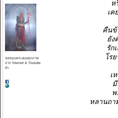
หร
เคย
คืนข
ยัง
รัก
โรย
ขอขอบพระคุณทุกภาพ
จาก Internet & Youtube
ค่ะ
เห
ม
พ
หลานถามย