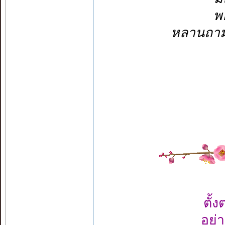
พ
หลานถามย
ตั้
อย่า