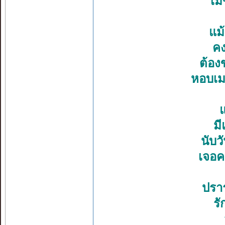
ไม่
แม
คง
ต้อง
หอบเมฆ
แ
ม
นับว
เจอค
ปรา
รั