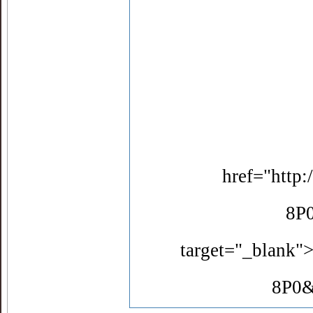
href="http
8P
target="_blank"
8P0&