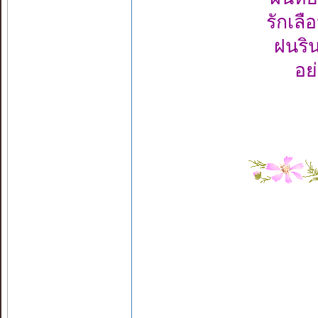
รักเล
ฝนริ
อย