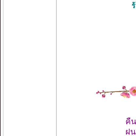
ร
คืน
ฝน