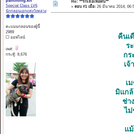
panthong.kh
Re: **รักเธอเพ้อฝัน**
Special Class LV6
«
ตอบ #1 เมื่อ:
26 มีนาคม 2014, 06:
นักกลอนเอกแห่งวังหลวง
คะแนนกลอนของผู้นี้
2989
คืนเด
ออฟไลน์
ระ
เพศ:
กระ
กระทู้: 8,676
เจ้
เม
มิแกล
ช่า
ไม่
แม