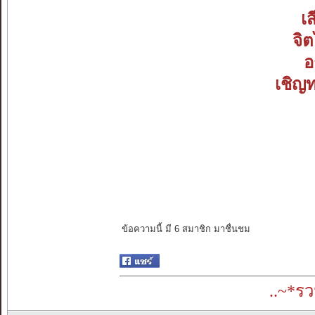
เ
จิต
อ
เชิญ
ข้อความนี้ มี 6 สมาชิก มาชื่นชม
..~*ร