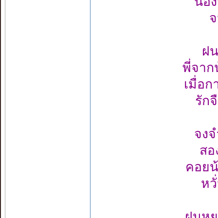
น้อ
จ
ฝน
พี่จา
เมื่อ
รักจ
จงจ
สอง
คอยน
หว
ฝนหยา