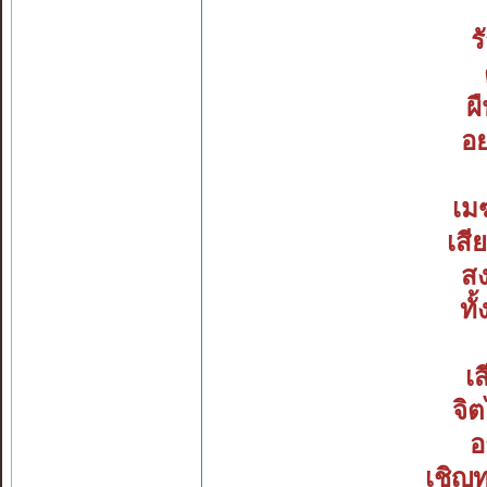
ร
ผ
อ
เมฆ
เสี
ส
ทั
เ
จิต
อ
เชิญ