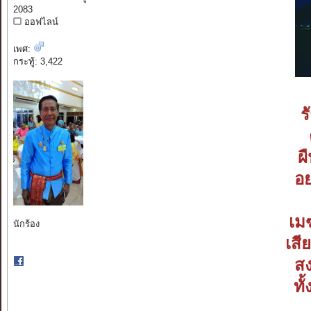
2083
ออฟไลน์
เพศ:
กระทู้: 3,422
ร
ผ
อ
เมฆ
นักร้อง
เสี
ส
ทั