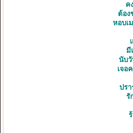
คง
ต้อง
หอบเมฆ
แ
ม
นับว
เจอค
ปรา
รั
ร