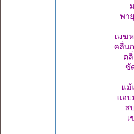
ม
พาย
เมฆห
คลื่น
ตล
ซั
แม้
แอบม
สบ
เ