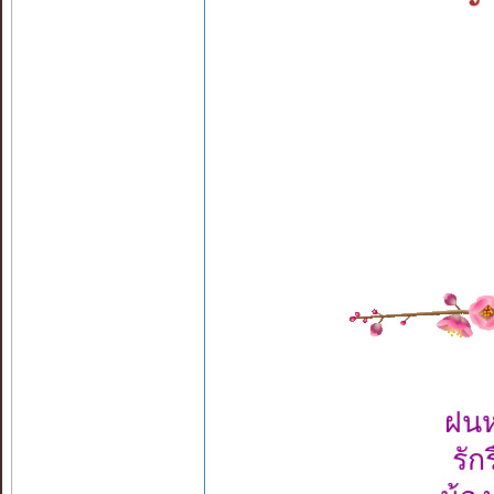
ฝนห
รัก