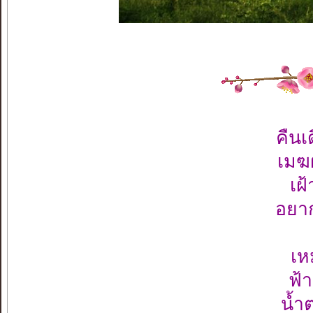
คืนเ
เมฆ
เฝ
อยาก
เห
ฟ้า
น้ำ