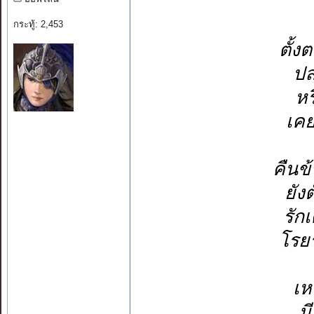
กระทู้: 2,453
ตั้ง
ปล
หร
เคย
คืนข
ยัง
รัก
โรย
เห
ม