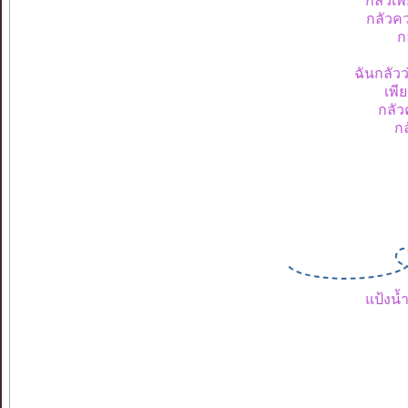
กลัวเพ
กลัวคว
ก
ฉันกลัว
เพี
กลัว
กล
แป้งน้