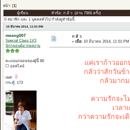
หน้า: [
1
]
ผู้เขียน
หัวข้อ: ก ลั ว (อ่าน 7966 ครั้ง)
0 สมาชิก และ 1 บุคคลทั่วไป กำลังดูหัวข้อนี้
10 มีนาคม 2014, 11:01:PM
meang007
ก ลั ว
Special Class LV3
«
เมื่อ:
10 มีนาคม 2014, 11:01:PM
นักกลอนผู้มากผลงาน
คะแนนกลอนของผู้นี้ 80
แค่เราก้าวออ
ออฟไลน์
กลัวว่าสักวันข
เพศ:
กลัวมากม
กระทู้: 173
ความรักจะไม
เวลาเ
กว่าความรักจะเ