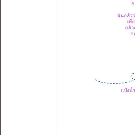
ก
ฉันกลัว
เพี
กลัว
กล
แป้งน้