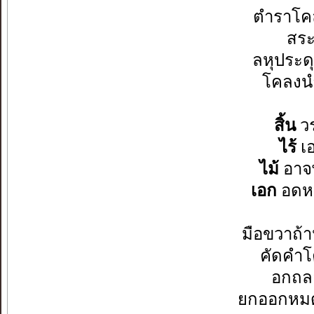
ตำราโค
สร
ลหุประ
โคลงน
สิ้น
วร
ไร้
เ
ไม้
อาจ
เอก
อดห
มือขวา
คัดคำ
อกถ
ยกออกหมด