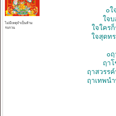
๐ใ
ใจบ
ไม่มีเหตุจำเป็นห้าม
ใจใครก
รบกวน
ใจสุดท
๐ฤ
ฤาโ
ฤาสวรรค
ฤาเทพนำ