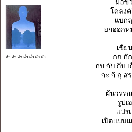
มือ
โคลงค
แบก
ยกออกหม
เขี
กก ก
คำ คำ คำ ค่ำ ค่ำ คำ คำ
กบ กับ ก
กะ กิ ก
ผันวรร
รูป
แปร
เปิดแบบ