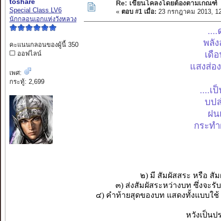
toshare
Re: เขียนโคลงโดยต้องตามเกณฑ์
Special Class LV6
«
ตอบ #1 เมื่อ:
23 กรกฎาคม 2013, 12
นักกลอนเอกแห่งวังหลวง
...
พลังส
คะแนนกลอนของผู้นี้ 350
เดือ
ออฟไลน์
แสงส่องเ
เพศ:
กระทู้: 2,699
....เ
บปล่
ฝนเ
กระทำผ
๒) มี สัมผัสสระ หรือ ส
๓) ส่งสัมผัสระหว่างบท ซึ่งจะร
๔) คำท้ายสุดของบท แสดงทั้งแบบใช้ เส
หวังเป็นป