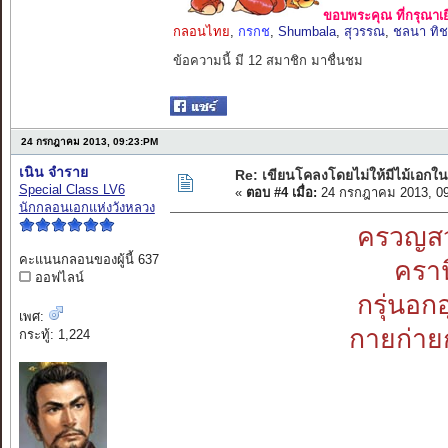
ขอบพระคุณ ที่กรุณาเย
กลอนไทย
,
กรกช
,
Shumbala
,
สุวรรณ
,
ชลนา ทิ
ข้อความนี้ มี 12 สมาชิก มาชื่นชม
24 กรกฎาคม 2013, 09:23:PM
เนิน จำราย
Re: เขียนโคลงโดยไม่ให้มีไม้เอกใน
Special Class LV6
«
ตอบ #4 เมื่อ:
24 กรกฎาคม 2013, 09
นักกลอนเอกแห่งวังหลวง
ครวญสว
คะแนนกลอนของผู้นี้ 637
คราน
ออฟไลน์
กรุ่นอก
เพศ:
กายก่าย
กระทู้: 1,224