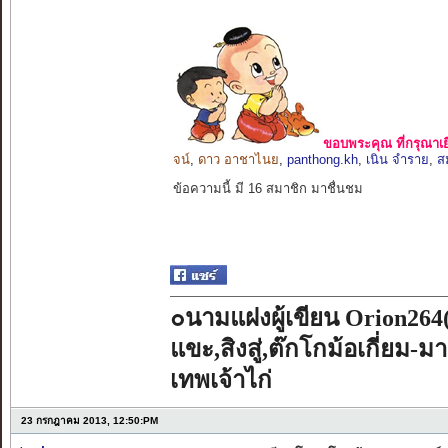
ขอบพระคุณ ที่กรุณาเย
จน์
,
ดาว อาชาไนย
,
panthong.kh
,
เนิน จำราย
,
ส
ข้อความนี้ มี 16 สมาชิก มาชื่นชม
๐นามแฝงผู้เขียน Orion264
แขะ,สิงสู่,ต๊กโกม้อเกี่ยม-ม
เทพเจ้าไก่
23 กรกฎาคม 2013, 12:50:PM