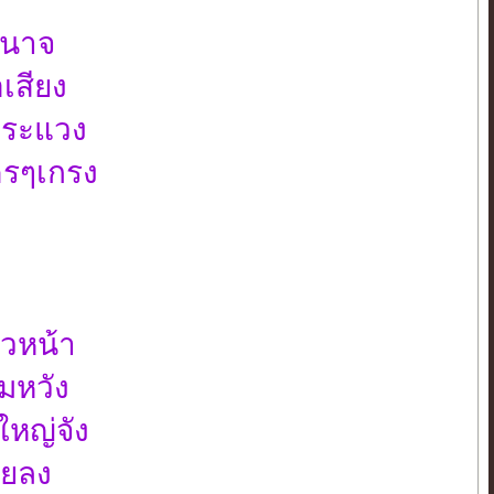
ำนาจ
อเสียง
่าระแวง
ครๆเกรง
าวหน้า
มหวัง
ใหญ่จัง
ายลง