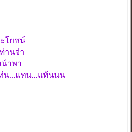
ระโยชน์
ท่านจ๋า
ึงนำพา
่น...แทน...แท้นนน