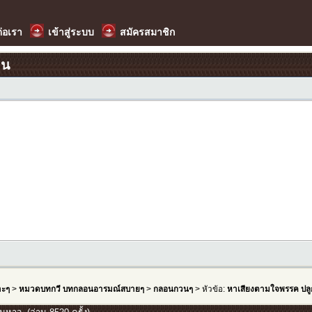
ต่อเรา
เข้าสู่ระบบ
สมัครสมาชิก
อน
าะๆ
>
หมวดบทกวี บทกลอนอารมณ์สบายๆ
>
กลอนกวนๆ
> หัวข้อ:
หาเสียงตามใจพรรค ปล