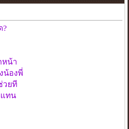
มด?
กหน้า
้องพี่
ช่วยที
ัวแทน