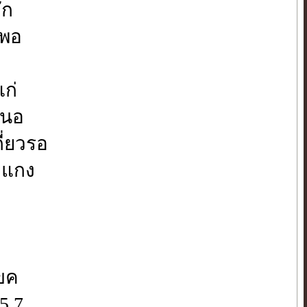
ัก
มพอ
แก่
หนอ
ี่ยวรอ
ยงแกง
ขค
5,7