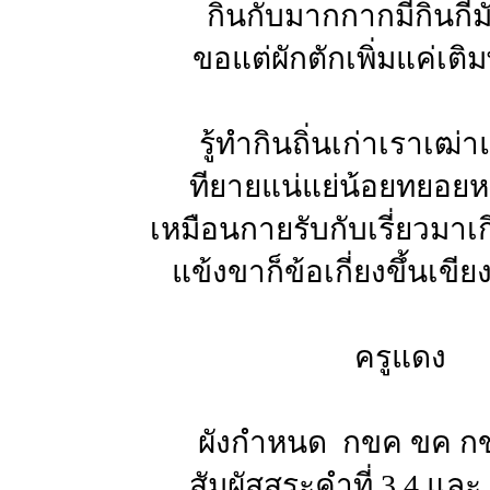
กินกับมากกากมีกินกี่ม
ขอแต่ผักตักเพิ่มแค่เติ
รู้ทำกินถิ่นเก่าเราเฒ่า
ทียายแน่แย่น้อยทยอย
เหมือนกายรับกับเรี่ยวมาเก
แข้งขาก็ข้อเกี่ยงขึ้นเขี
ครูแดง
ผังกำหนด กขค ขค ก
สัมผัสสระคำที่ 3,4 และ 