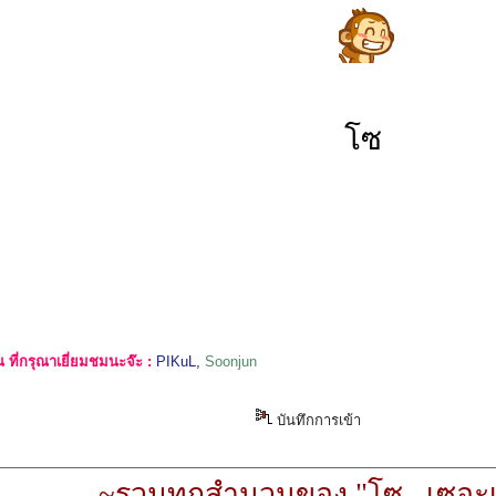
โซ
ที่กรุณาเยี่ยมชมนะจ๊ะ :
PIKuL
,
Soonjun
บันทึกการเข้า
~รวมทุกสำนวนของ "โซ...เซอะเ