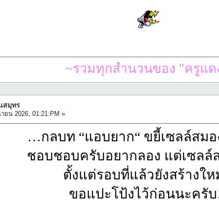
~รวมทุกสำนวนของ "ครูแดง
ืนสมุทร
นายน 2026, 01:21:PM »
…กลบท “แอบยาก“ ขยี้เซลล์สมอ
ชอบชอบครับอยากลอง แต่เซลล์ส
ตั้งแต่รอบที่แล้วยังสร้างใหม
ขอแปะโป้งไว้ก่อนนะครั