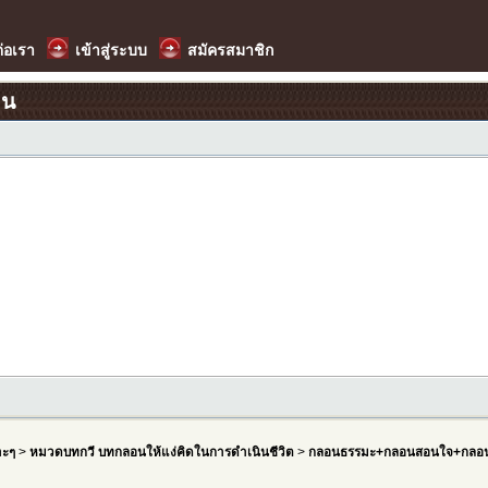
ต่อเรา
เข้าสู่ระบบ
สมัครสมาชิก
อน
าะๆ
>
หมวดบทกวี บทกลอนให้แง่คิดในการดำเนินชีวิต
>
กลอนธรรมะ+กลอนสอนใจ+กลอน