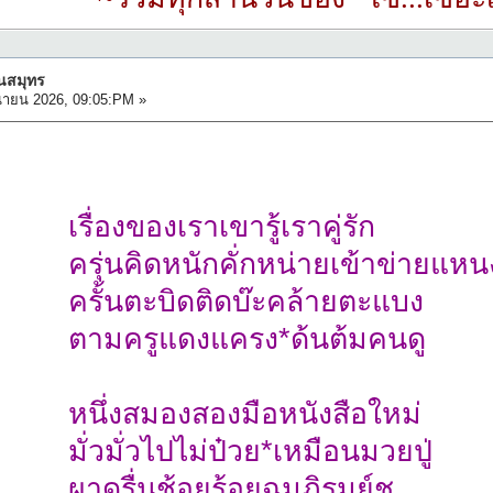
ืนสมุทร
นายน 2026, 09:05:PM »
เรื่องของเราเขารู้เราคู่รัก
ครุ่นคิดหนักคั่กหน่ายเข้าข่ายแหน
ครั้นตะบิดติดบ๊ะคล้ายตะแบง
ตามครูแดงแครง*ด้นต้มคนดู
หนึ่งสมองสองมือหนังสือใหม่
มั่วมั่วไปไม่ป๋วย*เหมือนมวยปู่
ผาดรื่นช้อยร้อยฉมภิรมย์ชู