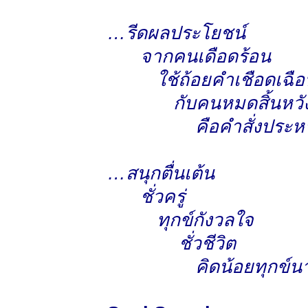
…รีดผลประโยชน์
จากคนเดือดร้อน
ใช้ถ้อยคำเชือดเฉือ
กับคนหมดสิ้นหวั
คือคำสั่งประห
…สนุกตื่นเต้น
ชั่วครู่
ทุกข์กังวลใจ
ชั่วชีวิต
คิดน้อยทุกข์น