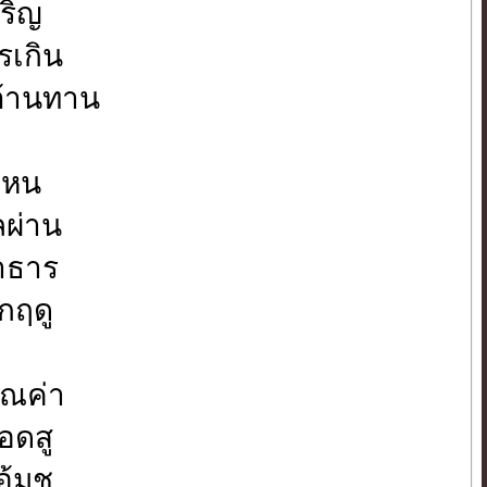
ริญ
รเกิน
ต้านทาน
ไหน
หลผ่าน
ลำธาร
กฤดู
ุณค่า
อดสู
้มชู