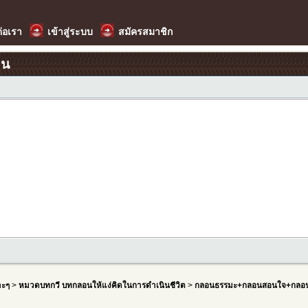
ต่อเรา
เข้าสู่ระบบ
สมัครสมาชิก
อน
าะๆ
>
หมวดบทกวี บทกลอนให้แง่คิดในการดำเนินชีวิต
>
กลอนธรรมะ+กลอนสอนใจ+กลอน