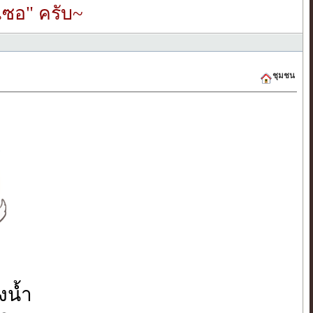
ซอ" ครับ~
ชุมชน
งน้ำ