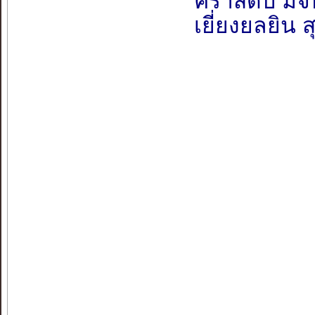
คราสดับ มิจั
เยี่ยงยลยิน ส