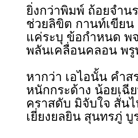
ยิ่งกว่าพิมพ์ ถ้อยจำน
ช่วยลิขิต กานท์เขียน
แค่ระบุ ข้อกำหนด พ
พลันเคลื่อนคลอน พรูพร
หากว่า เอไอนั้น คำสร
หนักกระด้าง น้อยเฉี
คราสดับ มิจับใจ สั่นไ
เยี่ยงยลยิน สุนทรภู่ บู