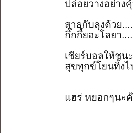
ปล่อยวางอย่างคุ
สาธุกับลุงด้วย...
กึ๊กกึ๋ยอะโลยา...
เชียร์บอลให้ชนะ..
สุขทุกข์โยนทิ้งไ
แฮร่ หยอกๆนะค