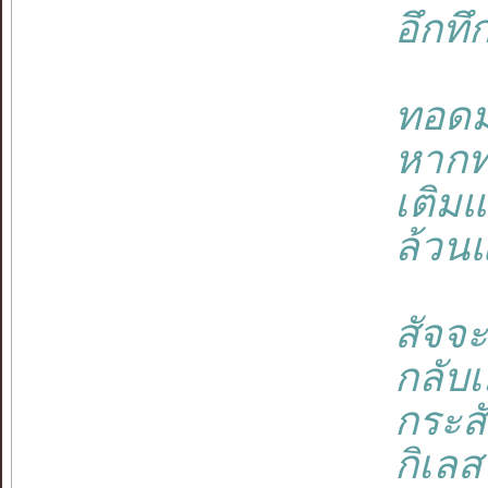
อึกทึ
ทอดม
หากท
เติมแ
ล้วน
สัจจะ
กลับเ
กระส
กิเล