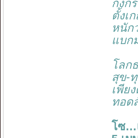
กงกร
ตั้งเ
หนัก
แบกม
โลกธ
สุข-
เพียง
ทอดส
โซ…