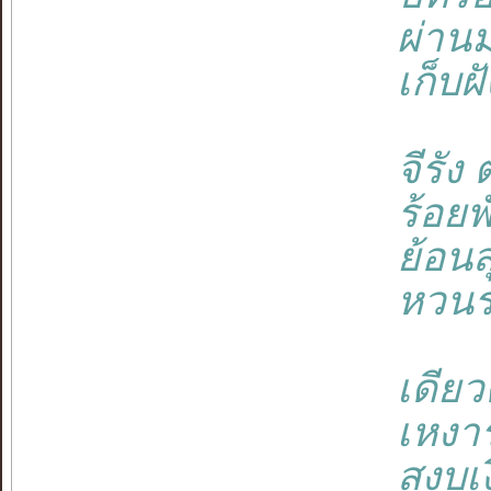
ผ่าน
เก็บฝ
จีรัง 
ร้อยพ
ย้อนส
หวนระ
เดีย
เหงา
สงบเง