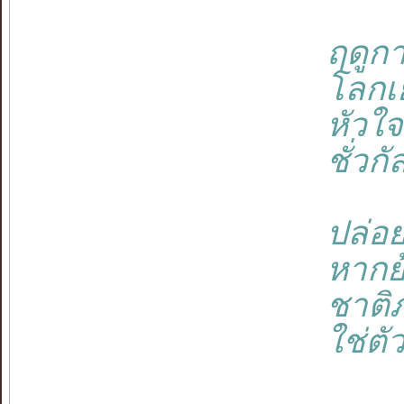
ฤดูกา
โลกเย
หัวใจ
ชั่วกั
ปล่อ
หากย
ชาติภ
ใช่ตั