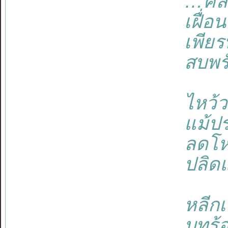
…คลอ
เฝื่อ
เพียร
สบพรั
ไหว้
แม้ปร
ลดโ
ปลิด
หลีกเ
บทร้