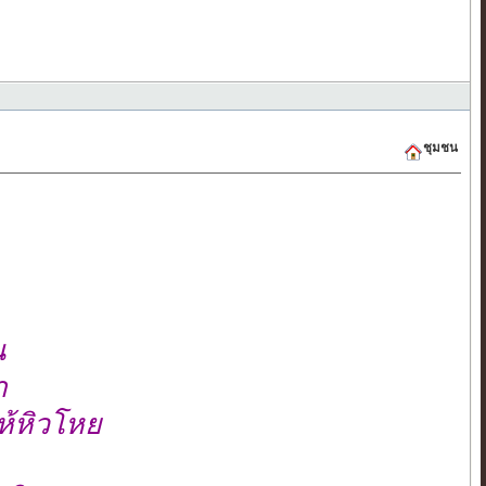
ชุมชน
น
า
ห้หิวโหย