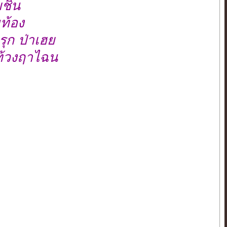
ชิน
ท้อง
ุก ป่าเฮย
์ท้วงฤาไฉน