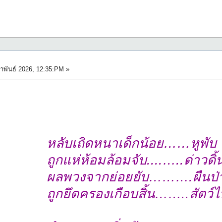
าพันธ์ 2026, 12:35:PM »
หลับเถิดหนาเด็กน้อย……หูพับ
ถูกแห่ห้อมล้อมจับ....…..ด่าวดิ้
ผลพวงจากย่อยยับ……….ผืนป่
ถูกยึดครองเกือบสิ้น……..สัตว์ไ