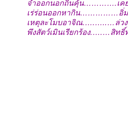
จำออกนอกถิ่นคุ้น………….เคย
เร่ร่อนออกหากิน……………อิ่ม
เหตุละโมบอาจิณ.….…..…ล่วงร
พึงสัตว์เมินเรียกร้อง.….…สิทธิ