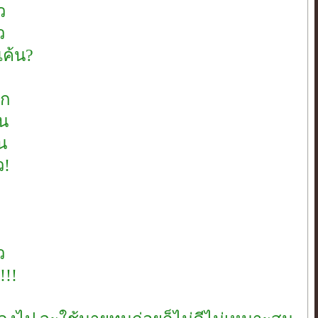
ว
ว
แค้น?
ึก
น
น
ว!
ว
!!!