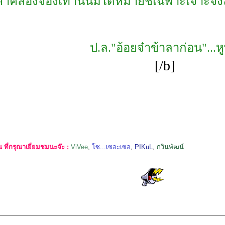
อคำคล้องจองเท่านั้นมิได้หมายชี้เฉพาะเจาะจ
ป.ล."อ้อยจ๋าข้าลาก่อน"...หู
[/b]
ที่กรุณาเยี่ยมชมนะจ๊ะ :
ViVee
,
โซ...เซอะเซอ
,
PIKuL
,
กวินพัฒน์