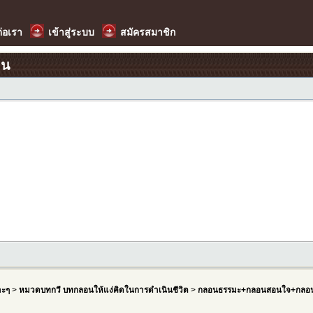
ต่อเรา
เข้าสู่ระบบ
สมัครสมาชิก
อน
าะๆ
>
หมวดบทกวี บทกลอนให้แง่คิดในการดำเนินชีวิต
>
กลอนธรรมะ+กลอนสอนใจ+กลอน