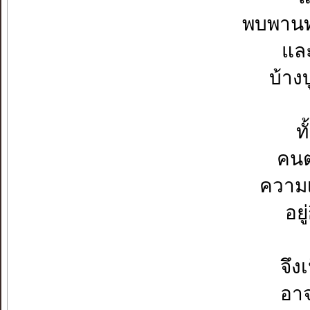
พบพานท
แล
บ้าง
ท
คนต
ความ
อยู
จึง
อาจ