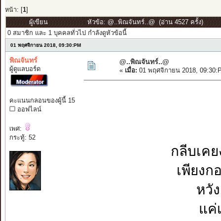
หน้า: [
1
]
ผู้เขียน
หัวข้อ: @..พิณจันทร์..@ (อ่าน 4527 ครั้ง)
0 สมาชิก และ 1 บุคคลทั่วไป กำลังดูหัวข้อนี้
01 พฤศจิกายน 2018, 09:30:PM
พิณจันทร์
@..พิณจันทร์..@
ผู้ดูแลบอร์ด
«
เมื่อ:
01 พฤศจิกายน 2018, 09:30:
คะแนนกลอนของผู้นี้ 15
ออฟไลน์
เพศ:
กระทู้: 52
กลีบเค
เพียงก
หวั
แค่