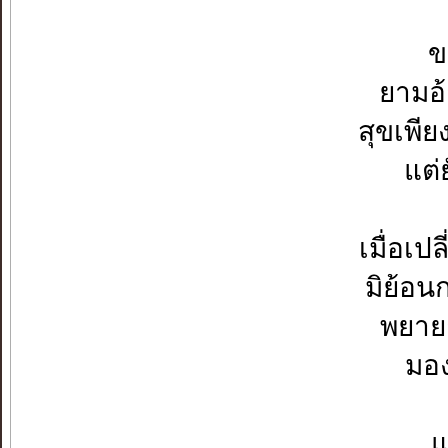
ข
ยามอ้
สุขเพีย
แต่
เมื่อเป
มิย้อ
พยายา
มอง
แ