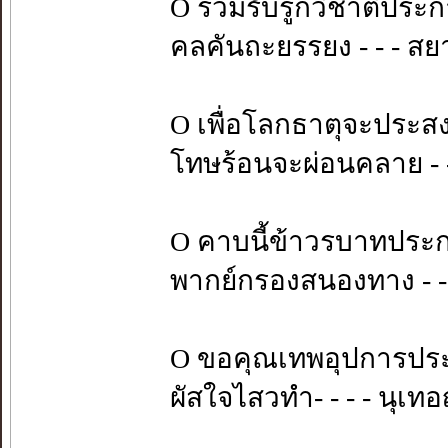
O ร่วมรับรู้กวิชาติประ
คลคันถะยรรยง - - - สย
O เพื่อโลกธาตุจะประส
โทษร้อนจะผ่อนคลาย - 
O คาบนี้ข้าวรบาทประ
พากย์กรองสนองทาง - -
O ขอคุณเทพอุปการประ
ผัสใจไสวทำ- - - - นุเท