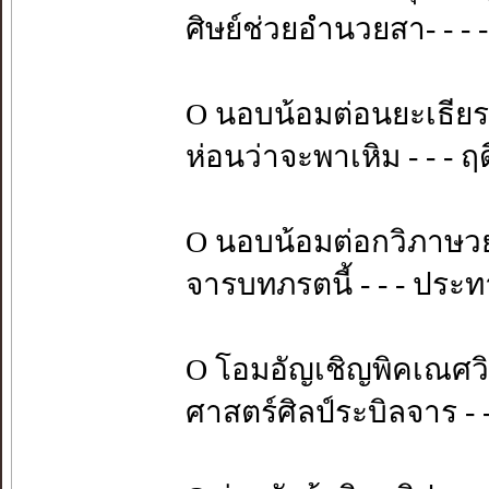
ศิษย์ช่วยอำนวยสา- - - -
O นอบน้อมต่อนยะเธียระ
ห่อนว่าจะพาเหิม - - - ฤด
O นอบน้อมต่อกวิภาษว
จารบทภรตนี้ - - - ประ
O โอมอัญเชิญพิคเณศว
ศาสตร์ศิลป์ระบิลจาร - -