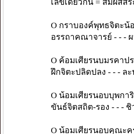
เลขเดียวกัน = สัมผัสสร
O กราบองค์พุทธจิตะ
อรรถาคณาจารย์ - - - 
O ค้อมเศียรนบมรคาปร
ฝึกจิตะปลิดปลง - - - ล
O น้อมเศียรนอบบุพการ
ขันธ์จิตสถิต-รอง - - - ช
O น้อมเศียรนอบคุณะครู