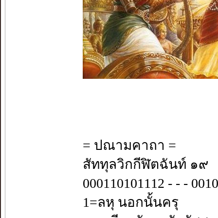
= ปณามคาถา =
สัททุลวิกกีฬิตฉันท์ ๑๙
000110101112 - - - 00102
1=ลหุ นอกนั้นครุ