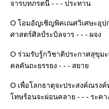
จารบทภรตนี้ - - - ประทาน
O โอมอัญเชิญพิคเณศวิเศษะอุป
ศาสตร์ศิลป์ระบิลจาร - - - ผจง
O ร่วมรับรู้กวิชาติประกาศสุขุม
คลคันถะยรรยง - - - สยาย
O เพื่อโลกธาตุจะประสงค์ณรงค
โทษร้อนจะผ่อนคลาย - - - ระคา