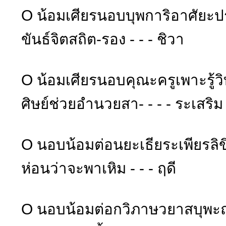
O น้อมเศียรนอบบุพการิอาศัยะ
ขันธ์จิตสถิต-รอง - - - ชิวา
O น้อมเศียรนอบคุณะครูเพาะรู้ว
ศิษย์ช่วยอำนวยสา- - - - ระเสริม
O นอบน้อมต่อนยะเธียระเพียรลิข
ห่อนว่าจะพาเหิม - - - ฤดี
O นอบน้อมต่อกวิภาษวยาสบุพะฤ