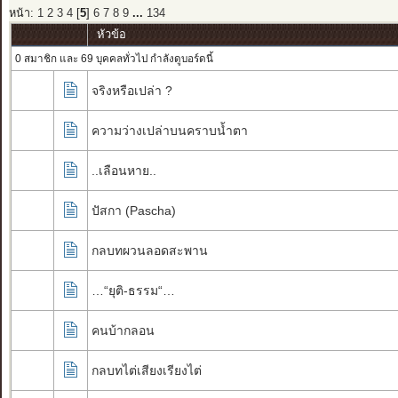
หน้า:
1
2
3
4
[
5
]
6
7
8
9
...
134
หัวข้อ
0 สมาชิก และ 69 บุคคลทั่วไป กำลังดูบอร์ดนี้
จริงหรือเปล่า ?
ความว่างเปล่าบนคราบน้ำตา
..เลือนหาย..
ปัสกา (Pascha)
กลบทผวนลอดสะพาน
…“ยุติ-ธรรม“…
คนบ้ากลอน
กลบทไต่เสียงเรียงไต่