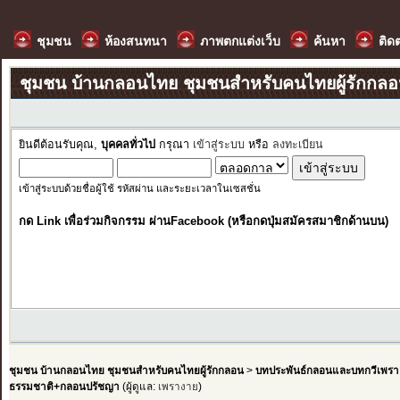
ชุมชน
ห้องสนทนา
ภาพตกแต่งเว็บ
ค้นหา
ติด
ชุมชน บ้านกลอนไทย ชุมชนสำหรับคนไทยผู้รักกล
ยินดีต้อนรับคุณ,
บุคคลทั่วไป
กรุณา
เข้าสู่ระบบ
หรือ
ลงทะเบียน
เข้าสู่ระบบด้วยชื่อผู้ใช้ รหัสผ่าน และระยะเวลาในเซสชั่น
กด Link เพื่อร่วมกิจกรรม ผ่านFacebook (หรือกดปุ่มสมัครสมาชิกด้านบน)
ชุมชน บ้านกลอนไทย ชุมชนสำหรับคนไทยผู้รักกลอน
>
บทประพันธ์กลอนและบทกวีเพรา
ธรรมชาติ+กลอนปรัชญา
(ผู้ดูแล:
เพรางาย
)