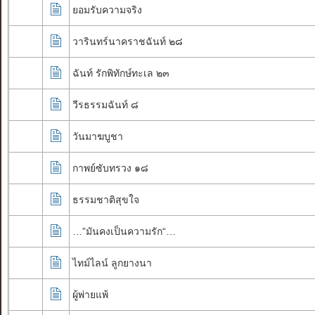
ยอมรับความจริง
วารินทร์นาคราชฉันท์ ๒๘
ฉันท์ รักพิทักษ์ทะเล ๒๓
วีรธรรมฉันท์ ๘
วันมาฆบูชา
กาพย์ซับทรวง ๑๘
ธรรมชาติสุขใจ
…”มันคงเป็นความรัก“…
ไทม์ไลน์ ลูกยางนา
ผู้พ่ายแพ้