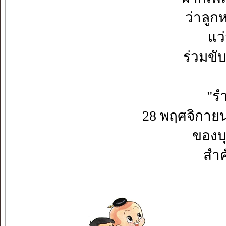
ว่าลูก
แว
ร่วมขับ
"รำ
28 พฤศจิกายน
ของบ
สำค