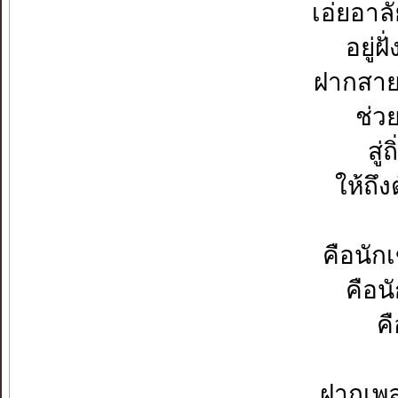
เอ่ยอาล
อยู่ฝ
ฝากสาย
ช่ว
สู
ให้ถึ
คือนัก
คือน
คื
ฝากเพล