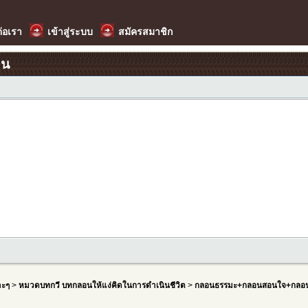
ต่อเรา
เข้าสู่ระบบ
สมัครสมาชิก
อน
าะๆ
>
หมวดบทกวี บทกลอนให้แง่คิดในการดำเนินชีวิต
>
กลอนธรรมะ+กลอนสอนใจ+กลอน