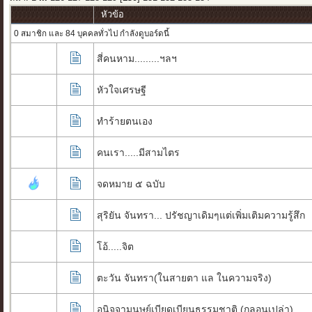
หัวข้อ
0 สมาชิก และ 84 บุคคลทั่วไป กำลังดูบอร์ดนี้
สี่คนหาม.........ฯลฯ
หัวใจเศรษฐี
ทำร้ายตนเอง
คนเรา.....มีสามไตร
จดหมาย ๕ ฉบับ
สุริยัน จันทรา... ปรัชญาเดิมๆแต่เพิ่มเติมความรู้สึก
โอ้.....จิต
ตะวัน จันทรา(ในสายตา แล ในความจริง)
อนิจจามนุษย์เบียดเบียนธรรมชาติ (กลอนเปล่า)