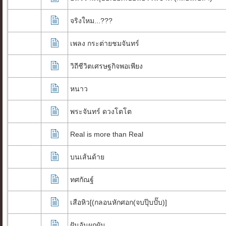
จริงใหม...???
เพลง กระต่ายชมจันทร์
วิถีชีวิตเศรษฐกิจพอเพียง
หนาว
พระจันทร์ ดวงโตโต
Real is more than Real
บนเส้นด้าย
ทศกัณฐ์
เสือหิว[(กลอนหักศอก(จบปุ๊บปั๊บ)]
ฝันอันผกผัน