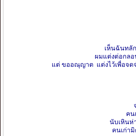
เห็นฉันทลัก
ผมแต่งต่อกลอ
แต่ ขออณุญาต แต่งไว้เพื่อจด
คนเ
นับเหินห
คนเก่าม