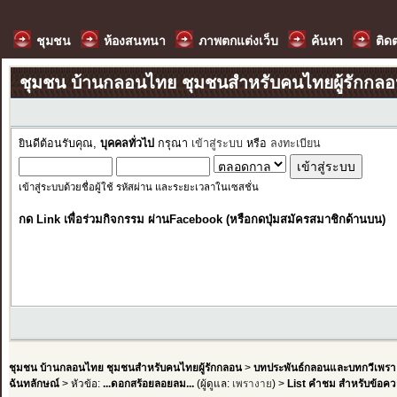
ชุมชน
ห้องสนทนา
ภาพตกแต่งเว็บ
ค้นหา
ติด
ชุมชน บ้านกลอนไทย ชุมชนสำหรับคนไทยผู้รักกล
ยินดีต้อนรับคุณ,
บุคคลทั่วไป
กรุณา
เข้าสู่ระบบ
หรือ
ลงทะเบียน
เข้าสู่ระบบด้วยชื่อผู้ใช้ รหัสผ่าน และระยะเวลาในเซสชั่น
กด Link เพื่อร่วมกิจกรรม ผ่านFacebook (หรือกดปุ่มสมัครสมาชิกด้านบน)
ชุมชน บ้านกลอนไทย ชุมชนสำหรับคนไทยผู้รักกลอน
>
บทประพันธ์กลอนและบทกวีเพรา
ฉันทลักษณ์
> หัวข้อ:
...ดอกสร้อยลอยลม...
(ผู้ดูแล:
เพรางาย
) >
List คำชม สำหรับข้อควา