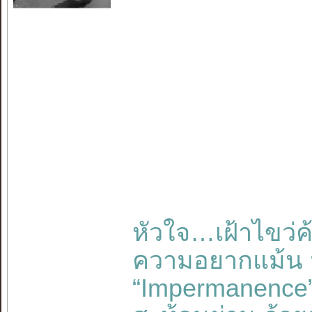
หัวใจ…เฝ้าไขว่ค
ความอยากแม้น ม
“Impermanence”