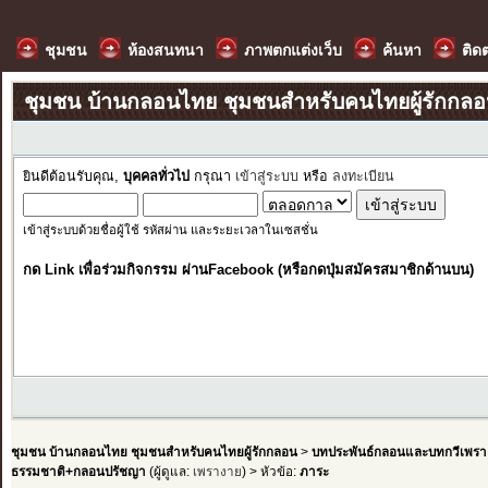
ชุมชน
ห้องสนทนา
ภาพตกแต่งเว็บ
ค้นหา
ติด
ชุมชน บ้านกลอนไทย ชุมชนสำหรับคนไทยผู้รักกล
ยินดีต้อนรับคุณ,
บุคคลทั่วไป
กรุณา
เข้าสู่ระบบ
หรือ
ลงทะเบียน
เข้าสู่ระบบด้วยชื่อผู้ใช้ รหัสผ่าน และระยะเวลาในเซสชั่น
กด Link เพื่อร่วมกิจกรรม ผ่านFacebook (หรือกดปุ่มสมัครสมาชิกด้านบน)
ชุมชน บ้านกลอนไทย ชุมชนสำหรับคนไทยผู้รักกลอน
>
บทประพันธ์กลอนและบทกวีเพรา
ธรรมชาติ+กลอนปรัชญา
(ผู้ดูแล:
เพรางาย
) > หัวข้อ:
ภาระ