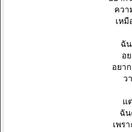
ความ
เหมื
ฉัน
อย
อยากเ
วา
แต
ฉัน
เพราะ