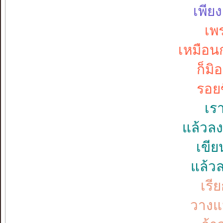
เพีย
เพ
เหมือน
ก็มิ
รอยข
เร
แล้วลง
เขีย
แล้วล
เรี
วางแน