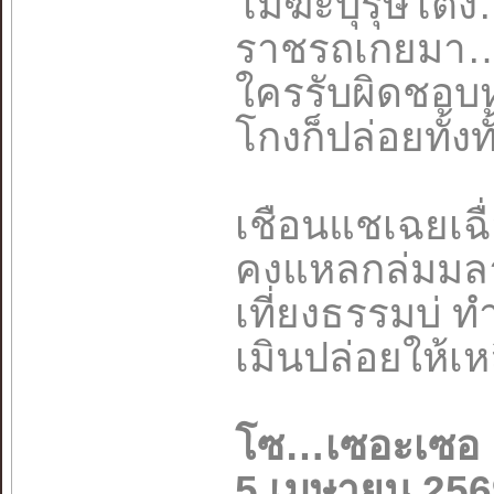
โมฆะบุรุษโ
ราชรถเกยมา…
ใครรับผิดชอ
โกงก็ปล่อยทั
เชือนแชเฉยเฉื
คงแหลกล่มมล
เที่ยงธรรมบ่
เมินปล่อยให้เ
โซ…เซอะเซอ
5 เมษายน 256