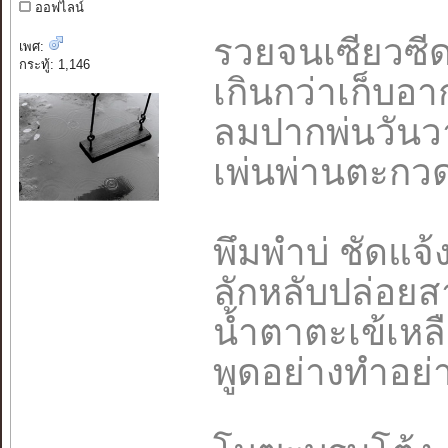
ออฟไลน์
รวยจนเซียวซี
เพศ:
กระทู้: 1,146
เกินกว่าเก็บอ
ลมปากพ่นวันว
เพ่นพ่านตะก
พึมพำบ่ ชัดแ
ลักหลับปล่อย
น้ำตาตะเข้เห
พูดอย่างทำอย่