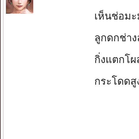
เห็นช่อมะม
ลูกดกช่างล
กิ่งแตกโผล
กระโดดสูงค