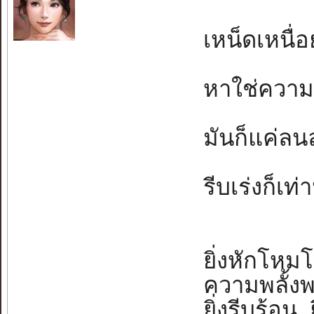
เหน็ดเหนื่อย
หาใช่ความเช
มันก็แค่ลนลา
รีบเร่งก็เท่า
ยิ่งหักโหมโ
ความพลั้ง
ยิ่งรีบร้อ