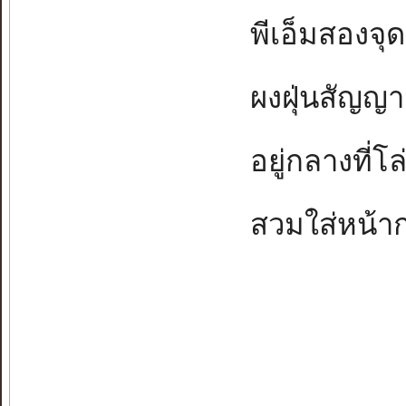
พีเอ็มสองจุดห
ผงฝุ่นสัญญาณ
อยู่กลางที่โล
สวมใส่หน้ากา