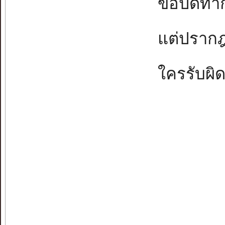
ขอปิดทำกา
แต่ปรากฎน
ใครรับผิด