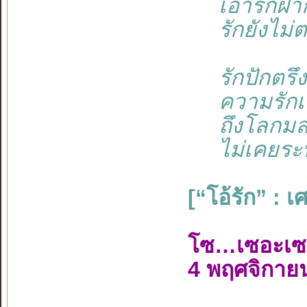
เอารักฝากโ
รักยังไม่ตา
รักปักตรึง
ความรักเหน
ถึงโลกมล
ไม่เคยระทม
[“โอ้รัก” : 
โซ…เซอะเซ
4 พฤศจิกาย