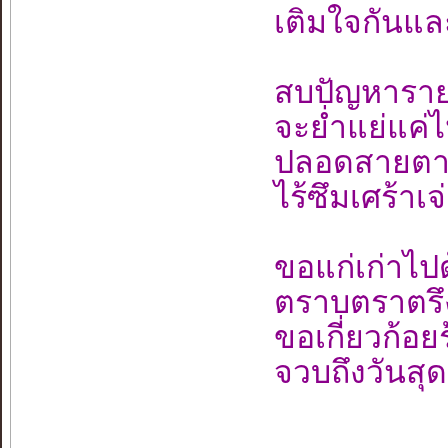
เติมใจกันและ
สบปัญหารายล
จะย่ำแย่แค่
ปลอดสายตาป
ไร้ซึมเศร้าเ
ขอแก่เก่าไปด
ตราบตราตรึ
ขอเกี่ยวก้อยร
จวบถึงวันสุ