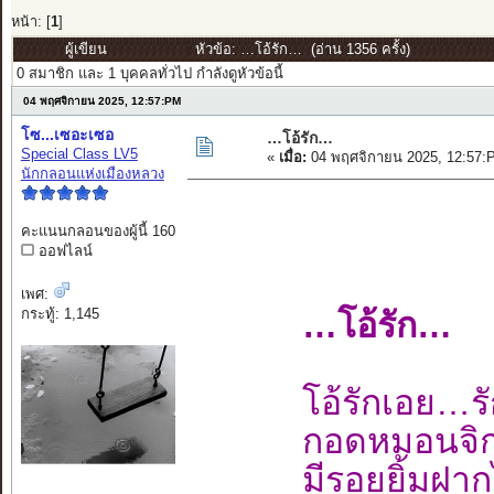
หน้า: [
1
]
ผู้เขียน
หัวข้อ: …โอ้รัก… (อ่าน 1356 ครั้ง)
0 สมาชิก และ 1 บุคคลทั่วไป กำลังดูหัวข้อนี้
04 พฤศจิกายน 2025, 12:57:PM
โซ...เซอะเซอ
…โอ้รัก…
Special Class LV5
«
เมื่อ:
04 พฤศจิกายน 2025, 12:57:
นักกลอนแห่งเมืองหลวง
คะแนนกลอนของผู้นี้ 160
ออฟไลน์
เพศ:
กระทู้: 1,145
…โอ้รัก…
โอ้รักเอย…
กอดหมอนจิกก
มีรอยยิ้มฝา