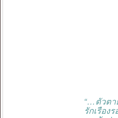
“…ตัวตายยัง
รักเรืองรอ