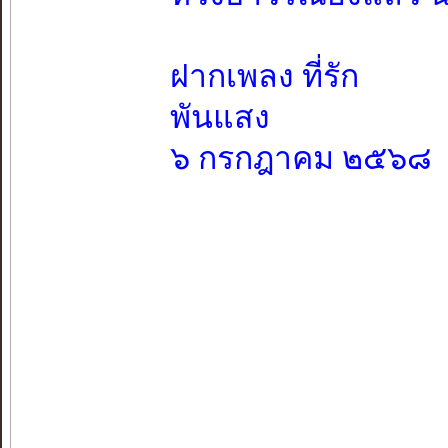
ฝากเพลง ที่รัก
พันแสง
๖ กรกฎาคม ๒๕๖๘