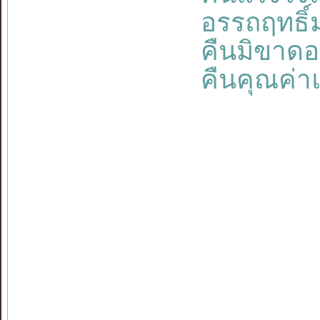
อรรถฤทธิ์ม
คืนมิขา
คืนคุณค่าแ