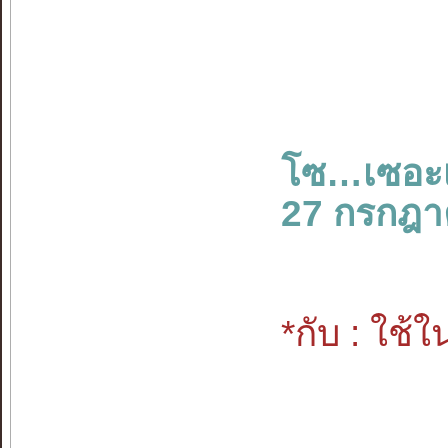
โซ…เซอะ
27 กรกฎา
*กับ : ใช้