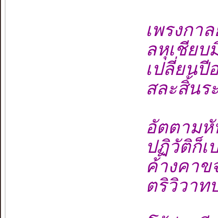
เพรงกาล
ลหุเชียบ
เปลี่ยนปี
สละสิ้นร
อัตตามหัน
ปฏิวัติก็
ค้างคาข
ตริวิวา