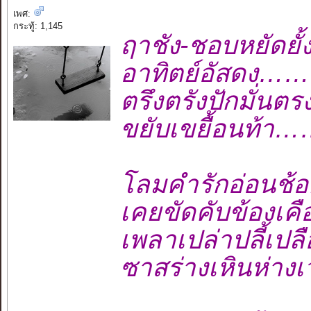
เพศ:
กระทู้: 1,145
ฤาชัง-ชอบหยัดยั
อาทิตย์อัสดง…
ตรึงตรังปักมั่
ขยับเขยื้อนท้า
โลมคำรักอ่อนช
เคยขัดคับข้องเค
เพลาเปล่าปลี้เป
ซาสร่างเหินห่างเ