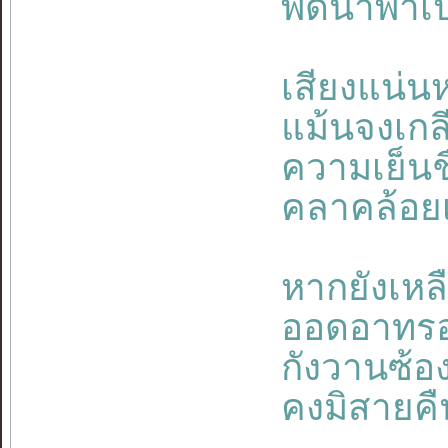
พัดนำพาเป
เสียงแน่นห
แม้นจงเกลี
ความเย็นช
คลาคล้อยเ
หากยังเหลื
ออดอาทรอ่
กังวานซ้อง
คงมิสายค