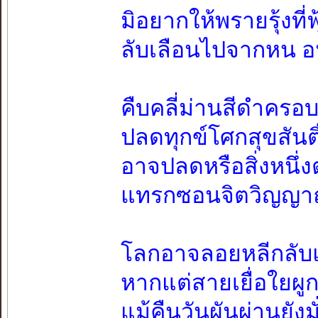
มิอยากให้พรายรุ้งที่ฟ
ลับเลือนไปจากหน 
คืบคลี่ม่านสีดำครอ
ปลดทุกข์โศกสุขสันติ
อาจปลดหรือสิ่งหนึ่
แทรกซอนจิตวิญญาณ
โลกอาจลอยหลีกลับ
หากแต่สายเยื่อใยผู
แม้คืนวันผันผ่านยังม