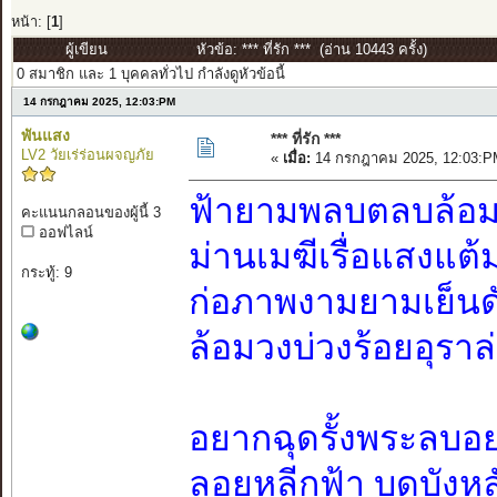
หน้า: [
1
]
ผู้เขียน
หัวข้อ: *** ที่รัก *** (อ่าน 10443 ครั้ง)
0 สมาชิก และ 1 บุคคลทั่วไป กำลังดูหัวข้อนี้
14 กรกฎาคม 2025, 12:03:PM
พันแสง
*** ที่รัก ***
LV2 วัยเร่ร่อนผจญภัย
«
เมื่อ:
14 กรกฎาคม 2025, 12:03:P
ฟ้ายามพลบตลบล้อม
คะแนนกลอนของผู้นี้ 3
ออฟไลน์
ม่านเมฆีเรื่อแสงแต
กระทู้: 9
ก่อภาพงามยามเย็นดั
ล้อมวงบ่วงร้อยอุราล
อยากฉุดรั้งพระลบอ
ลอยหลีกฟ้า บดบังห