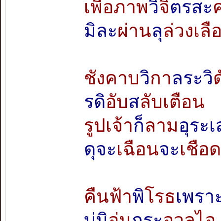
เพื่อภาพ
วิ
จิ
ตรสะ
มิละ
ผ่าน
ลุ
ล่วงเลื
ชังคาบ
วิ
กา
ลระวิ
ด
รดิ
อับ
ส
ลับเตือน
รูปเจ้า
ก็
ลาม
อุระเ
ดุจะ
เฉือน
จะ
เชือ
คืนฟ้า
พิ
โรธ
เพรา
บ่มิ
อุ่น
กระ
อวลไอ