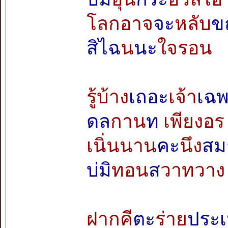
โลกอาจ
จะ
หลับ
ข
สิไฉ
น
นะ
ใจรอน
รู้บ้าง
เถอะ
เจ้า
เฉ
ดล
กาน
ท
เพียงอร
เนิ่นนาน
คะ
นึง
สม
บ่มิ
ทอน
ส
วาทวาง
ฝากคี
ตะ
ร่าย
ประ