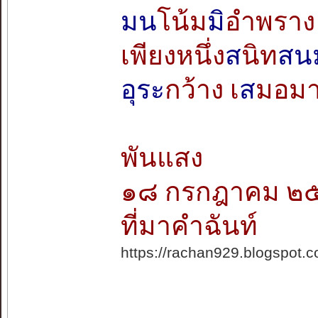
มน
โน้ม
มิ
อำพราง
เพียงหนึ่ง
ส
นิท
สน
อุระ
กว้าง เ
ส
มอม
พันแสง
๑๘ กรกฎาคม ๒
ที่มาคำฉันท์
https://rachan929.blogspot.