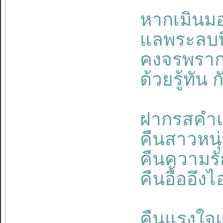
หากเมินม
แลพระลบน
คงจรพราก
ด้วยรู้ทัน
ฝากรสคำแช
คืนสาวหน
คืนความรั
คืนอื้ออึงไ
คืนแรงใจแ