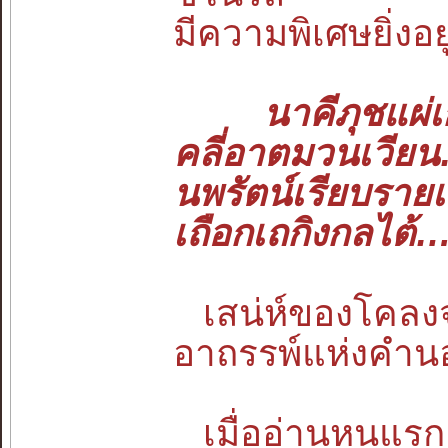
มีความพิเศษยิ่งอย
นาคีภุชแผ่เกล
คลี่อาตมวนเวีย
นพรัตน์เรียบราย
เถือกเถกิงกลไต
เสน่ห์ของโคลงจาก
อาถรรพ์แห่งคำน
เมื่ออ่านหนแรกย