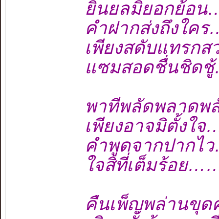
ยินยลมิยอกย้
คำฝากส่งถึงใคร
เพียงสดับแทรกส
แซมสอดชื่นชิดช
พาทีพลัดพลาดพล
เพียงอาจมิตั้ง
คำพูดจากปากไ
ใจสิที่เต็มร้อย
คืนเพ็ญพล่านข