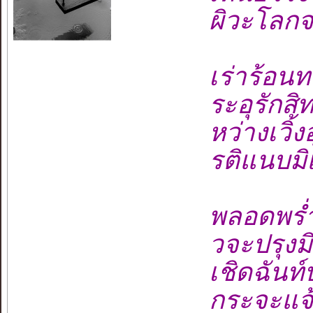
ผิวะโลกจ
เร่าร้อน
ระอุรักสิ
หว่างเวิ้ง
รติแนบม
พลอดพร่
วจะปรุง
เชิดฉันท
กระจะแจ้