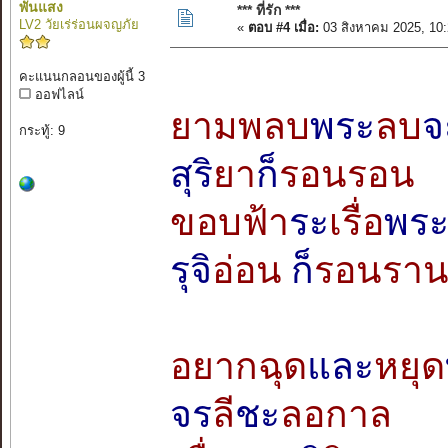
พันแสง
*** ที่รัก ***
LV2 วัยเร่ร่อนผจญภัย
«
ตอบ #4 เมื่อ:
03 สิงหาคม 2025, 10
คะแนนกลอนของผู้นี้ 3
ออฟไลน์
ยามพลบ
พระ
ลบ
จ
กระทู้: 9
สุริ
ยา
ก็
รอนรอน
ขอบฟ้า
ระ
เรื่อ
พระ
รุจิ
อ่อน
ก็
รอนรา
อยากฉุด
และ
หยุด
จร
ลี
ชะ
ลอกาล