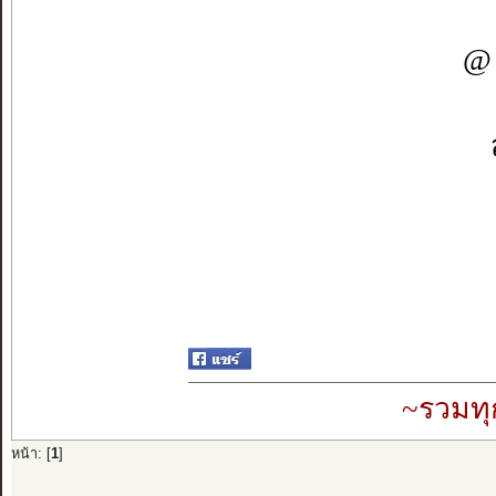
@ 
~รวมทุ
หน้า: [
1
]