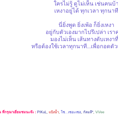
ใครไม่รู้ ดูไม่เห็น เช่นคนบ้
เหงาอยู่ได้ ทุกเวลา ทุกนาท
นี่ยิ่งพูด ยิ่งเพ้อ ก็ยิ่งเหงา
อยู่กับตัวเองมากไปรึเปล่า เราค
มองไม่เห็น เส้นทางดับเหงาที่
หรือต้องใช้เวลาทุกนาที...เพื่อกอดตั
ที่กรุณาเยี่ยมชมนะจ๊ะ :
PIKuL
,
แป้งน้ำ
,
โซ...เซอะเซอ
,
กัลมลี*
,
ViVee