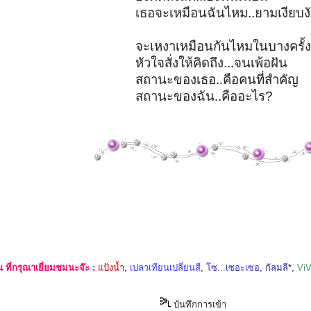
เธอจะเหมือนฉันไหม..ยามเงียบง
จะเหงาเหมือนกันไหมในบางครั้
หัวใจสั่งให้คิดถึง...จนเพ้อฝัน
สถานะของเธอ..คือคนที่สำคัญ
สถานะของฉัน..คืออะไร?
ที่กรุณาเยี่ยมชมนะจ๊ะ :
แป้งน้ำ
,
เปลวเทียนเปลี่ยนสี
,
โซ...เซอะเซอ
,
กัลมลี*
,
Vi
บันทึกการเข้า