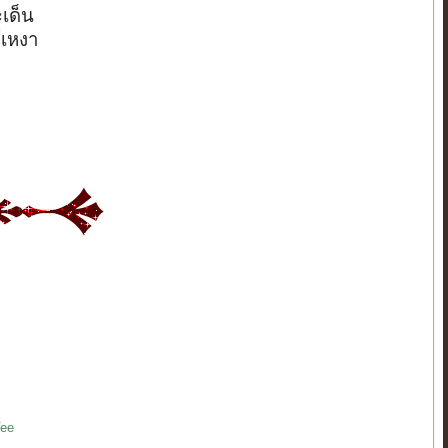
เด็น
ก้เหงา
Vee