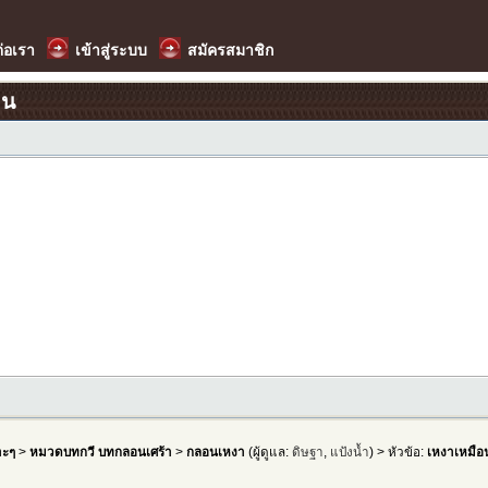
ต่อเรา
เข้าสู่ระบบ
สมัครสมาชิก
อน
าะๆ
>
หมวดบทกวี บทกลอนเศร้า
>
กลอนเหงา
(ผู้ดูแล:
ดิษฐา
,
แป้งน้ำ
) > หัวข้อ:
เหงาเหมือ