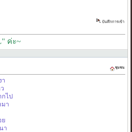
บันทึกการเข้า
" ค่ะ~
ชุมชน
หงา
หว
มากไป
้ามา
่อย
หนา