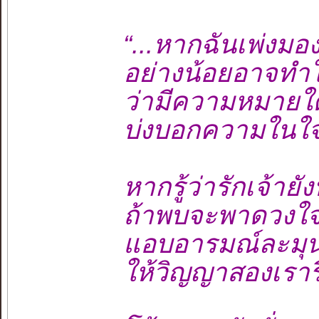
“...หากฉันเพ่งมอ
อย่างน้อยอาจทำใ
ว่ามีความหมายใ
บ่งบอกความในใจ
หากรู้ว่ารักเจ้าย
ถ้าพบจะพาดวงใจเ
แอบอารมณ์ละมุนอ
ให้วิญญาสองเราร