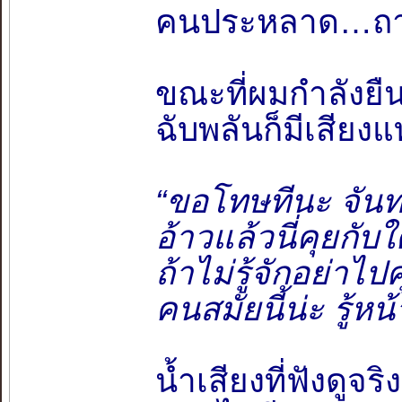
คนประหลาด…ถาม
ขณะที่ผมกำลังยืนง
ฉับพลันก็มีเสียง
“ขอโทษทีนะ จันท
อ้าวแล้วนี่คุยกับใค
ถ้าไม่รู้จักอย่าไ
คนสมัยนี้น่ะ รู้หน
น้ำเสียงที่ฟังดูจ