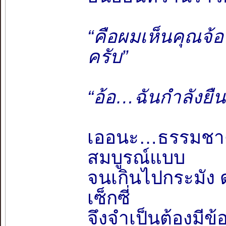
“คือผมเห็นคุณจ้
ครับ”
“อ้อ…ฉันกำลังยืนร
เออนะ…ธรรมชาติ
สมบูรณ์แบบ
จนเกินไปกระมัง ด
เซ็กซี่
จึงจำเป็นต้องมีข