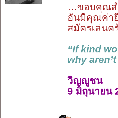
…ขอบคุณสำ
อันมีคุณค่า
สมัครเล่นค
“If kind w
why aren’t
วิญญูชน
9 มิถุนายน