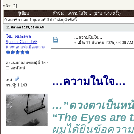
หน้า: [
1
]
ผู้เขียน
หัวข้อ: …ความในใจ… (อ่าน 7548 ครั้ง)
0 สมาชิก และ 1 บุคคลทั่วไป กำลังดูหัวข้อนี้
11 มีนาคม 2025, 08:06:AM
โซ...เซอะเซอ
…ความในใจ…
Special Class LV5
«
เมื่อ:
11 มีนาคม 2025, 08:06:AM
นักกลอนแห่งเมืองหลวง
คะแนนกลอนของผู้นี้ 159
ออฟไลน์
…ความในใจ…
เพศ:
กระทู้: 1,143
…”ดวงตาเป็นหน้
“The Eyes are 
ผมได้ยินข้อความน