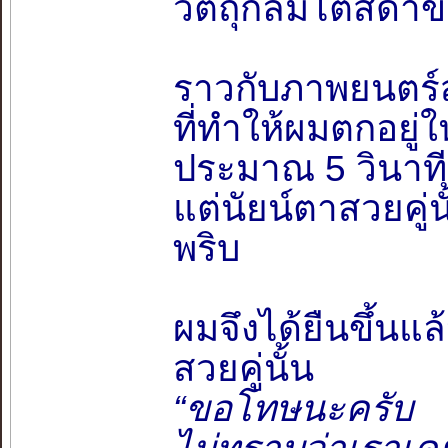
วัตถุกลมโตสีดำขลั
ราวกับภาพยนตร์ส
ที่ทำให้ผมตกอยู่ใน
ประมาณ 5 วินาที
แต่นัยน์ตาสวยคู่
พริบ
ผมจึงได้ยืนขึ้นแล
สวยคู่นั้น
“ขอโทษนะครับ