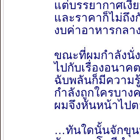
แต่บรรยากาศเงีย
และราคาก็ไม่ถึงก
งบค่าอาหารกลางว
ขณะที่ผมกำลังนั
ไปกับเรื่องอนาคตท
ฉับพลันก็มีความร
กำลังถูกใครบางค
ผมจึงหันหน้าไปตาม
…ทันใดนั้นจักขุน