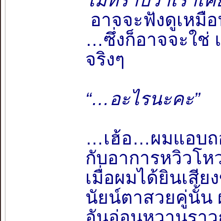
ไม่ทราบว่าเราเคย
อาจจะฟังดูเหมื
…ซึ่งก็อาจจะใช่ 
จริงๆ
“…อะไรนะคะ”
…เฮ้อ…ผมแอบถ
กับอาการหวิวโห
เมื่อผมได้ยินเส
นัยน์ตาสวยคู่นั้น
อันอ่อนหวานราว