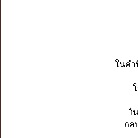
ในคำท
ใ
ใน
กลบ