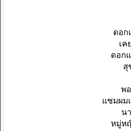
ดอกเ
เคย
ดอกแ
ส
พอ
แซมผมเ
นา
หมู่ห