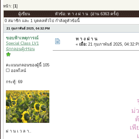
หน้า: [
1
]
ผู้เขียน
หัวข้อ: ท า ง ผ่ า น (อ่าน 6363 ครั้ง)
0 สมาชิก และ 1 บุคคลทั่วไป กำลังดูหัวข้อนี้
21 กุมภาพันธ์ 2025, 04:32:PM
ขอบฟ้าเหตุการณ์
ท า ง ผ่ า น
Special Class LV1
«
เมื่อ:
21 กุมภาพันธ์ 2025, 04:32:
นักกลอนผู้เร่ร่อน
คะแนนกลอนของผู้นี้ 105
ออฟไลน์
กระทู้: 69
ม่
ต
เพี
ผ่ า น เ ว ล า..