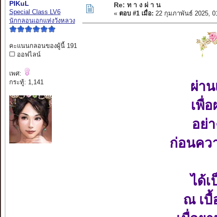
PIKuL
Re: ท า ง ผ่ า น
Special Class LV6
«
ตอบ #1 เมื่อ:
22 กุมภาพันธ์ 2025, 
นักกลอนเอกแห่งวังหลวง
คะแนนกลอนของผู้นี้ 191
ออฟไลน์
เพศ:
กระทู้: 1,141
ผ่าน
เพื่
อย่
ก่อนควา
ได้เ
ณ เบื