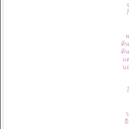
ก
ผ
ต้
ต้
แต
บอ
ป
อ