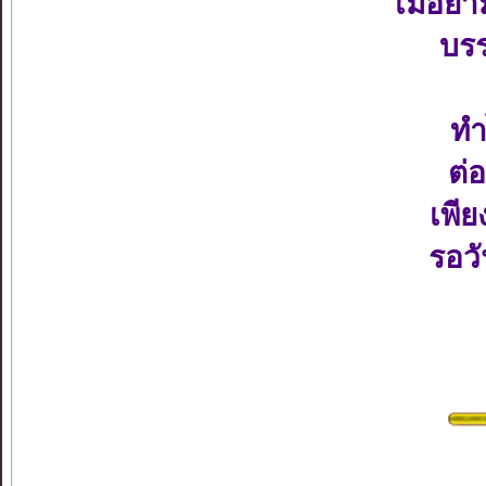
เมื่อย
บร
ทำ
ต่
เพีย
รอว