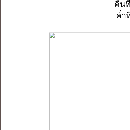
คืนท
ค่ำท