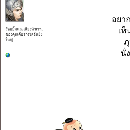
อยากต
เห็
ร้อยยิ้มและเสียงหัวเราะ
ของคุณคือรางวัลอันยิ่ง
ใหญ่
ภ
นั