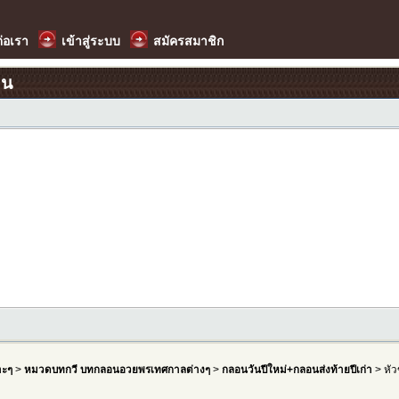
ต่อเรา
เข้าสู่ระบบ
สมัครสมาชิก
อน
าะๆ
>
หมวดบทกวี บทกลอนอวยพรเทศกาลต่างๆ
>
กลอนวันปีใหม่+กลอนส่งท้ายปีเก่า
> หัว