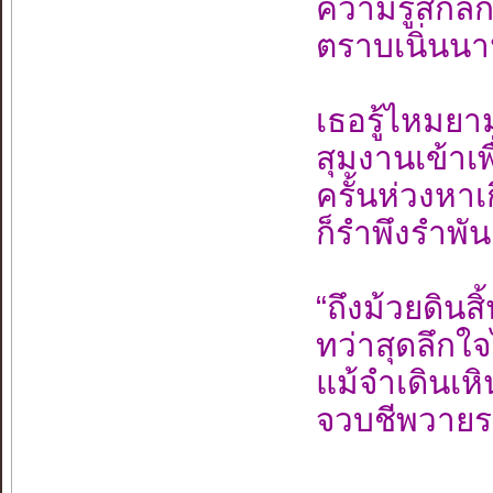
ความรู้สึกล
ตราบเนิ่นนา
เธอรู้ไหมย
สุมงานเข้าเพ
ครั้นห่วงหา
ก็รำพึงรำพัน
“ถึงม้วยดินส
ทว่าสุดลึกใ
แม้จำเดินเห
จวบชีพวายร