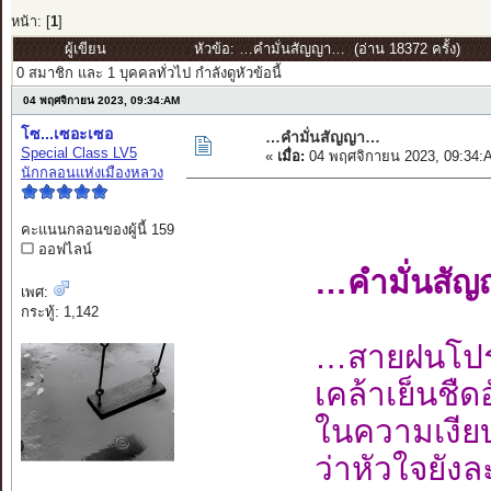
หน้า: [
1
]
ผู้เขียน
หัวข้อ: …คำมั่นสัญญา… (อ่าน 18372 ครั้ง)
0 สมาชิก และ 1 บุคคลทั่วไป กำลังดูหัวข้อนี้
04 พฤศจิกายน 2023, 09:34:AM
โซ...เซอะเซอ
…คำมั่นสัญญา…
Special Class LV5
«
เมื่อ:
04 พฤศจิกายน 2023, 09:34:
นักกลอนแห่งเมืองหลวง
คะแนนกลอนของผู้นี้ 159
ออฟไลน์
…คำมั่นสั
เพศ:
กระทู้: 1,142
…สายฝนโปร
เคล้าเย็นชืด
ในความเงียบ
ว่าหัวใจยัง