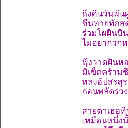
ถึงคืนวันพัน
ชื่นทายทัก
ร่วมโผผินบิ
ไม่อยากวกหว
ฟุ้งวาดฝัน
มิเข็ดคร้ามชี
หลงอัปสรสุร
ก่อนพลัดร่วง
สายตาเธอที่
เหมือนหนึ่