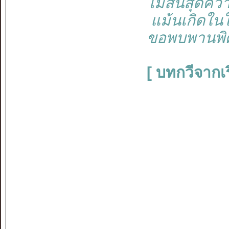
ไม่สิ้นสุดค
แม้นเกิดในใ
ขอพบพานพิ
[ บทกวีจากเร