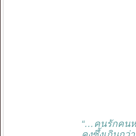
“…คนรักคนหน
คงซึ้งเกินกว่า