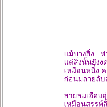
แม้บางสิ่ง..
แต่สิ่งนั้นย
เหมือนหนึ่ง คร
ก่อนมลายลับล
สายลมเอื่อยอ
เหมือนสรรพ์ส