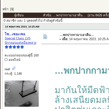
หน้า: [
1
]
ผู้เขียน
หัวข้อ: …พกปากกามาเอาคืน… (อ่าน 8426 ครั้ง
0 สมาชิก และ 1 บุคคลทั่วไป กำลังดูหัวข้อนี้
14 พฤษภาคม 2023, 10:25:AM
โซ...เซอะเซอ
…พกปากกามาเอาคืน…
Special Class LV5
«
เมื่อ:
14 พฤษภาคม 2023, 10:25:A
นักกลอนแห่งเมืองหลวง
คะแนนกลอนของผู้นี้ 160
ออฟไลน์
…พกปากกามา
เพศ:
กระทู้: 1,146
มากันให้มืด
ล้างเสนียดมลท