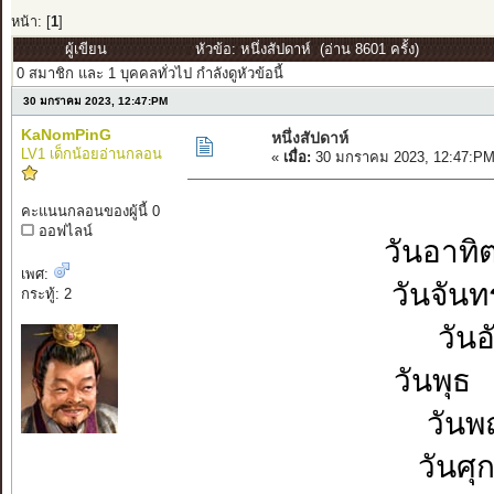
หน้า: [
1
]
ผู้เขียน
หัวข้อ: หนึ่งสัปดาห์ (อ่าน 8601 ครั้ง)
0 สมาชิก และ 1 บุคคลทั่วไป กำลังดูหัวข้อนี้
30 มกราคม 2023, 12:47:PM
KaNomPinG
หนึ่งสัปดาห์
LV1 เด็กน้อยอ่านกลอน
«
เมื่อ:
30 มกราคม 2023, 12:47:PM
ห
คะแนนกลอนของผู้นี้ 0
ออฟไลน์
วันอาทิตย์ พ
เพศ:
วันจันทร์ ร
กระทู้: 2
วันอังค
วันพุธ ไม่
วันพฤหัส 
วันศุกร์